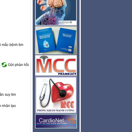
i mắc bệnh tim
t
Gửi phản hồi
ân suy tim
m nhân tạo