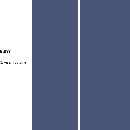
n định"
T1 và amlodipine