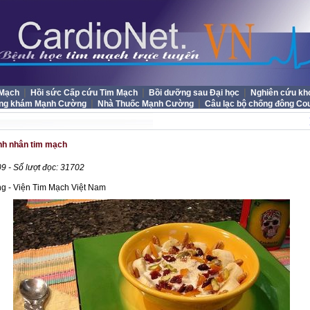
|
|
|
 Mạch
Hồi sức Cấp cứu Tim Mạch
Bồi dưỡng sau Đại học
Nghiên cứu kh
|
|
ng khám Mạnh Cường
Nhà Thuốc Mạnh Cường
Câu lạc bộ chống đông Co
nh nhân tim mạch
9 - Số lượt đọc: 31702
g - Viện Tim Mạch Việt Nam