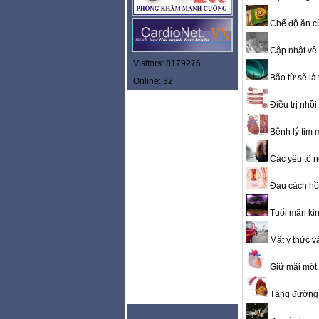
Chế độ ăn c
Cập nhật về 
Visitors: 8179276
Bão từ sẽ là
Online: 32
Điều trị nhồ
Bệnh lý tim 
Các yếu tố n
Đau cách hồ
Tuổi mãn ki
Mất ý thức v
Giữ mãi một 
Tăng đường h