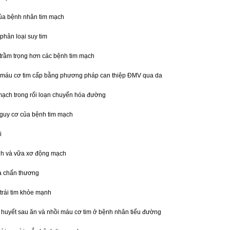
ủa bệnh nhân tim mạch
phân loại suy tim
 trầm trọng hơn các bệnh tim mạch
i máu cơ tim cấp bằng phương pháp can thiệp ĐMV qua da
mạch trong rối loạn chuyển hóa đường
guy cơ của bệnh tim mạch
i
nh và vữa xơ động mạch
à chấn thương
trái tim khỏe mạnh
uyết sau ăn và nhồi máu cơ tim ở bệnh nhân tiểu đường