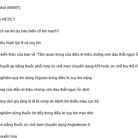
 phút (6MWT)
h PET/CT
có vai trò dự báo biến cố tim mạch?
iệu Natri týp B và suy tim
kiến thức của bạn về "Tầm quan trọng của điều trị triệu chứng cơn đau thắt ngực ổ
g huyết áp bằng thuốc phối hợp ức chế men chuyển dạng ATII hoặc ức chế thụ thể A
ghiệm quý khi dùng Digoxin trong điều trị suy tim nặng
ng của điều trị triệu chứng cơn đau thắt ngực ổn định
ry làm gia tăng tỷ lệ tử vong do bệnh tim thiếu máu cục bộ
ghiệm dùng thuốc lợi tiểu trong điều trị suy tim mạn tính
 tim bằng thuốc ức chế men chuyển dạng Angiotensin II
huyển hóa