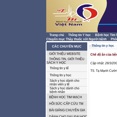
|
|
Trang chủ
Thông tin Y học
Bệnh học Tim
|
Chuyên mục Thày thuốc với Người bệnh
Phò
Thông tin y học
CÁC CHUYÊN MỤC
GIỚI THIỆU WEBSITE
Chế độ ăn của bệ
THÔNG TIN, GIỚI THIỆU
SÁCH Y HỌC
Cập nhật: 28/3/200
Thông tin y tế
TS. Tạ Mạnh Cườn
Thông tin y học
Sách y học dành cho
nhân viên y tế
Sách y học dành cho
bệnh nhân
BỆNH HỌC TIM MẠCH
HỒI SỨC-CẤP CỨU TM
BÀI GIẢNG CHUYÊN GIA
DÀNH CHO SAU ĐẠI HỌC