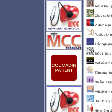
Test đi bộ 6
Chụp xạ hìn
Vi đạm niệu 
Peptide lợi n
Trắc nghiệm 
Điều trị tăn
Một số kinh n
Tầm quan trọ
Nhiễm H. Pylo
Một số kinh n
Điều trị suy
Hội chứng c