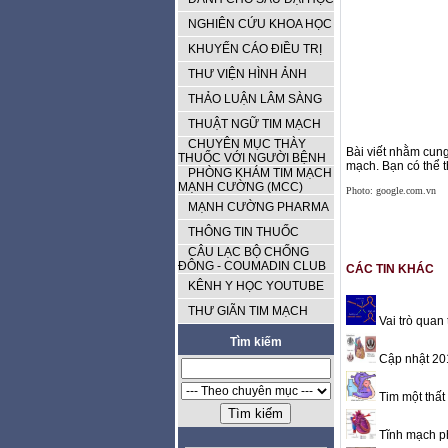
NGHIÊN CỨU KHOA HỌC
KHUYẾN CÁO ĐIỀU TRỊ
THƯ VIỆN HÌNH ẢNH
THẢO LUẬN LÂM SÀNG
THUẬT NGỮ TIM MẠCH
CHUYÊN MỤC THÀY
Bài viết nhằm cung
THUỐC VỚI NGƯỜI BỆNH
mạch. Bạn có thể
PHÒNG KHÁM TIM MẠCH
MẠNH CƯỜNG (MCC)
Photo: google.com.vn
MẠNH CƯỜNG PHARMA
THÔNG TIN THUỐC
CÂU LẠC BỘ CHỐNG
ĐÔNG - COUMADIN CLUB
CÁC TIN KHÁC
KÊNH Y HỌC YOUTUBE
THƯ GIÃN TIM MẠCH
Vai trò quan
Tìm kiếm
Cập nhật 201
Tim một thất
Tĩnh mạch ph