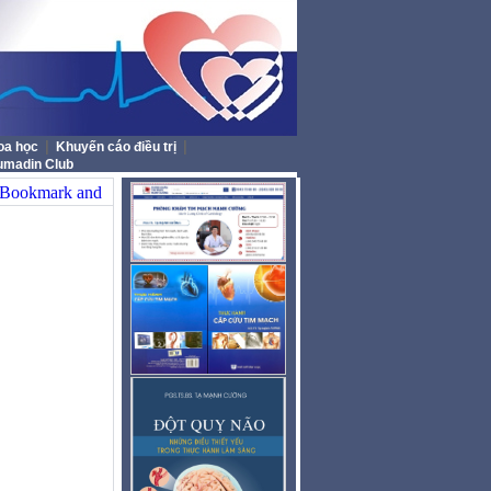
|
|
oa học
Khuyến cáo điều trị
umadin Club