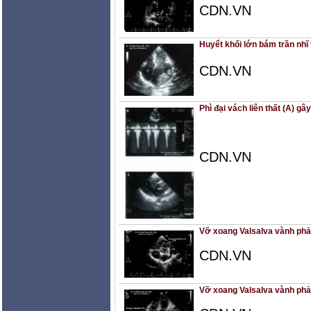
CDN.VN
Huyểt khối lớn bám trần nhĩ 
CDN.VN
Phì đại vách liên thất (A) g
CDN.VN
Vỡ xoang Valsalva vành phải
CDN.VN
Vỡ xoang Valsalva vành phải