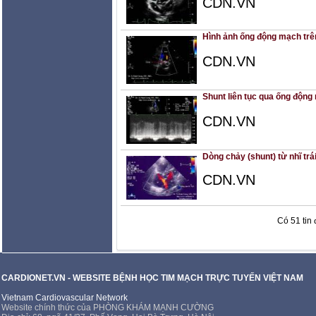
CDN.VN
Hình ảnh ống động mạch trê
CDN.VN
Shunt liên tục qua ống độ
CDN.VN
Dòng chảy (shunt) từ nhĩ trá
CDN.VN
Có 51 tin 
CARDIONET.VN - WEBSITE BỆNH HỌC TIM MẠCH TRỰC TUYẾN VIỆT NAM
Vietnam Cardiovascular Network
Website chính thức của PHÒNG KHÁM MẠNH CƯỜNG