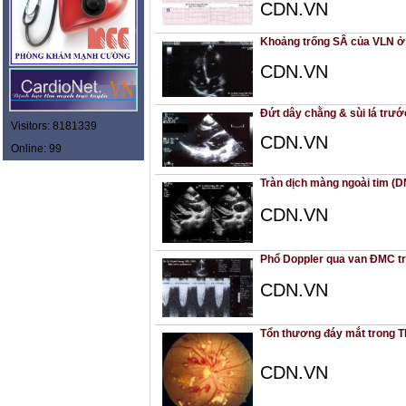
CDN.VN
Khoảng trống SÂ của VLN ở 
CDN.VN
Đứt dây chằng & sùi lá trước
Visitors: 8181339
CDN.VN
Online: 99
Tràn dịch màng ngoài tim (D
CDN.VN
Phổ Doppler qua van ĐMC t
CDN.VN
Tổn thương đáy mắt trong TH
CDN.VN