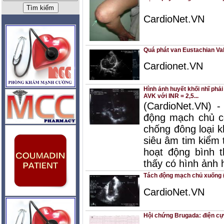
CardioNet.VN
Quá phát van Eustachian Val
Cardionet.VN
Hình ảnh huyết khối nhĩ phả
AVK với INR = 2,5...
(CardioNet.VN) 
động mạch chủ c
chống đông loại k
siêu âm tim kiểm 
hoạt động bình t
thấy có hình ảnh h
Tách động mạch chủ xuống (
CardioNet.VN
Hội chứng Brugada: điện cự