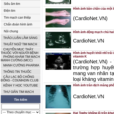
Siêu âm tim
Hình ảnh bàn chân của một 
Điện tim
(CardioNet.VN)
Tim mạch can thiệp
Chẩn đoán hình ảnh
Nội chung
Hình ảnh động mạch chủ hai
THẢO LUẬN LÂM SÀNG
CardioNet.VN
THUẬT NGỮ TIM MẠCH
CHUYÊN MỤC THÀY
THUỐC VỚI NGƯỜI BỆNH
Hình ảnh huyết khối nhĩ trá
vitamin K
PHÒNG KHÁM TIM MẠCH
MẠNH CƯỜNG (MCC)
(CardioNet.VN) 
MẠNH CƯỜNG PHARMA
trường hợp huyết
THÔNG TIN THUỐC
mang van nhân tạ
CÂU LẠC BỘ CHỐNG
loại kháng vitamin
ĐÔNG - COUMADIN CLUB
Hình ảnh tràn dịch màng phổ
KÊNH Y HỌC YOUTUBE
THƯ GIÃN TIM MẠCH
CardioNet.VN
Tìm kiếm
Hạt Tophy khổng lồ trên khu