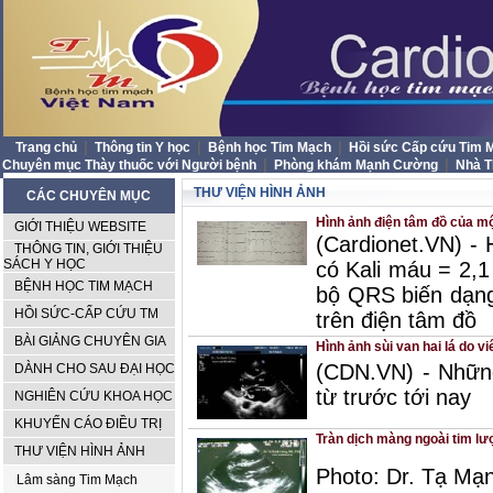
|
|
|
Trang chủ
Thông tin Y học
Bệnh học Tim Mạch
Hồi sức Cấp cứu Tim
|
|
Chuyên mục Thày thuốc với Người bệnh
Phòng khám Mạnh Cường
Nhà 
THƯ VIỆN HÌNH ẢNH
CÁC CHUYÊN MỤC
Hình ảnh điện tâm đồ của mộ
GIỚI THIỆU WEBSITE
(Cardionet.VN) -
THÔNG TIN, GIỚI THIỆU
SÁCH Y HỌC
có Kali máu = 2,1
BỆNH HỌC TIM MẠCH
bộ QRS biến dạng
HỒI SỨC-CẤP CỨU TM
trên điện tâm đồ
BÀI GIẢNG CHUYÊN GIA
Hình ảnh sùi van hai lá do 
(CDN.VN) - Những
DÀNH CHO SAU ĐẠI HỌC
từ trước tới nay
NGHIÊN CỨU KHOA HỌC
KHUYẾN CÁO ĐIỀU TRỊ
Tràn dịch màng ngoài tim lư
THƯ VIỆN HÌNH ẢNH
Photo: Dr. Tạ M
Lâm sàng Tim Mạch