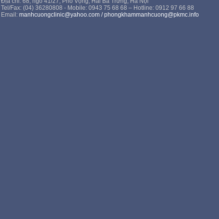
Địa chỉ: 68, ngõ 41/27, Phố Vọng, Hai Bà Trưng, Hà Nội
Tel/Fax: (04) 36280808 - Mobile: 0943 75 68 68 – Hotline: 0912 97 66 88
Email:
manhcuongclinic@yahoo.com
/
phongkhammanhcuong@pkmc.info