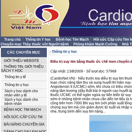
|
|
|
Trang chủ
Thông tin Y học
Bệnh học Tim Mạch
Hồi sức Cấp cứu Tim
|
|
Chuyên mục Thày thuốc với Người bệnh
Phòng khám Mạnh Cường
Nhà 
Thông tin y học
CÁC CHUYÊN MỤC
GIỚI THIỆU WEBSITE
Điều trị suy tim bằng thuốc ức chế men chuyển d
THÔNG TIN, GIỚI THIỆU
SÁCH Y HỌC
Cập nhật: 13/8/2009 - Số lượt đọc: 57968
Thông tin y tế
(CardioNet.VN) - Nếu trước kia điều trị suy tim thư
loạn chức năng tâm thu và sung huyết thì hiện n
Thông tin y học
Angiotensin II (ƯCMC) sớm, khi chưa có triệu chứng
năng tâm trương (dầy thất trái ở người cao huyết
Sách y học dành cho
thuốc ƯCMC có thể ngăn ngừa sự tiến triển từ suy
nhân viên y tế
sớm ở những bệnh nhân chưa cần đến lợi tiểu là h
Sách y học dành cho
cộng trên hơn 7000 BN suy tim (với phân suất tố
bệnh nhân
chứng suy tim mà còn giảm được tử suất và nhập v
BỆNH HỌC TIM MẠCH
nhẹ, trung bình đến suy tim nặng...
HỒI SỨC-CẤP CỨU TM
BÀI GIẢNG CHUYÊN GIA
DÀNH CHO SAU ĐẠI HỌC