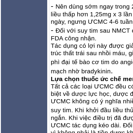
-
Nên dùng sớm ngay trong 
liều thấp hơn 1,25mg x 3 lần
ngày, ngưng ƯCMC 4-6 tuầ
-
Ðối với suy tim sau NMCT 
FDA công nhận.
Tác dụng có lợi này được giả
trúc thất trái sau nhồi máu,
phì đại
tế bào cơ tim do angi
.
mạch nhờ bradykinin
Lựa chọn thuốc ức chế me
Tất cả các loại ƯCMC đều có
biệt về dược lực học, dược 
ƯCMC không có ý nghĩa nhiề
suy tim.
Khi
khởi đầu liều th
ngắn. Khi việc điều trị đã đư
ƯCMC tác dụng kéo dài. Ðối 
vì không phải là tiền dược 