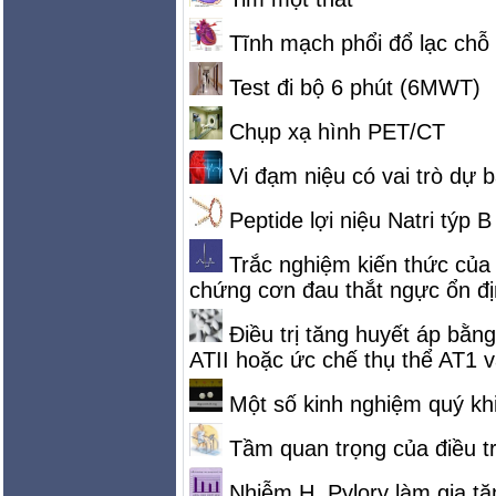
Tĩnh mạch phổi đổ lạc chỗ
Test đi bộ 6 phút (6MWT)
Chụp xạ hình PET/CT
Vi đạm niệu có vai trò dự 
Peptide lợi niệu Natri týp B
Trắc nghiệm kiến thức của b
chứng cơn đau thắt ngực ổn đị
Điều trị tăng huyết áp bằ
ATII hoặc ức chế thụ thể AT1 
Một số kinh nghiệm quý khi 
Tầm quan trọng của điều tr
Nhiễm H. Pylory làm gia tă