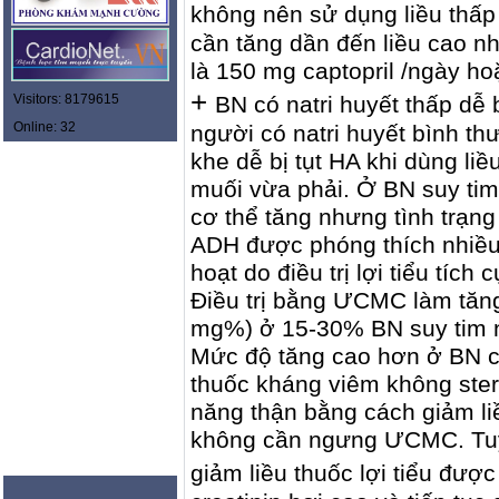
không nên sử dụng liều thấp
cần tăng dần đến liều cao nh
là 150 mg captopril /ngày ho
+
Visitors: 8179615
BN có natri huyết thấp dễ
Online: 32
người có natri huyết bình t
khe dễ bị tụt HA khi dùng l
muối vừa phải. Ở BN suy tim
cơ thể tăng nhưng tình trạng 
ADH được phóng thích nhiều s
hoạt do điều trị lợi tiểu tích 
Ðiều trị bằng ƯCMC làm tăng 
mg%) ở 15-30% BN suy tim n
Mức độ tăng cao hơn ở BN 
thuốc kháng viêm không ster
năng thận bằng cách giảm li
không cần ngưng ƯCMC. Tuy 
giảm liều thuốc lợi tiểu đượ