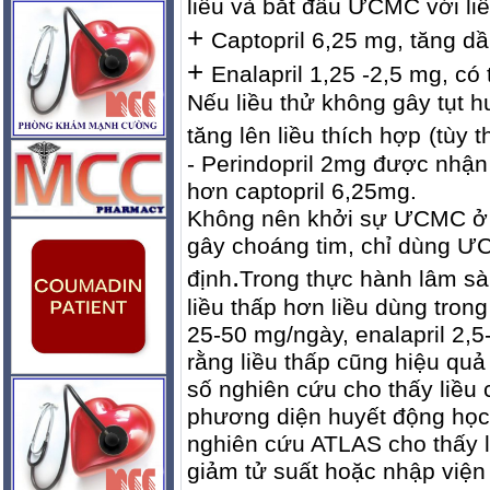
liều và bắt đầu ƯCMC với li
+
Captopril 6,25 mg, tăng dầ
+
Enalapril 1,25 -2,5 mg, có
Nếu liều thử không gây tụt hu
tăng lên liều thích hợp
(tùy 
- Perindopril 2mg được nhận 
hơn captopril 6,25mg.
Không nên khởi sự ƯCMC ở B
gây choáng tim, chỉ dùng ƯC
.
định
Trong thực hành lâm s
liều thấp hơn liều dùng trong
25-50 mg/ngày, enalapril 2,5
rằng liều thấp cũng hiệu quả
số nghiên cứu cho thấy liều
phương diện huyết động học,
nghiên cứu ATLAS cho thấy li
giảm tử suất hoặc nhập viện 