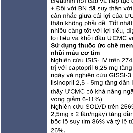
creatinin hơi cao và tiếp t
+ Ðối với BN đã suy thận với 
cân nhắc giữa cái lợi của ƯC
thận không phải dễ. Tốt nhất
nhiều càng tốt với lợi tiểu,
lợi tiểu và khởi đầu ƯCMC với
Sử dụng thuốc ức chế men
nhồi máu cơ tim
Nghiên cứu ISIS- IV trên 27
trị với captopril 6,25 mg tăn
ngày và nghiên cứu GISSI-3 
lisinopril 2,5 - 5mg tăng dầ
thấy
ƯCMC có khả năng ngăn 
vong giảm 6-11%).
Nghiên cứu SOLVD trên 2569 B
2,5mg x 2 lần/ngày) tăng dầ
bộc lộ suy tim 36% và tỷ lệ
.
26%