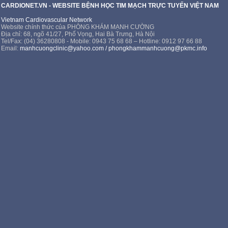
CARDIONET.VN - WEBSITE BỆNH HỌC TIM MẠCH TRỰC TUYẾN VIỆT NAM
Vietnam Cardiovascular Network
Website chính thức của PHÒNG KHÁM MẠNH CƯỜNG
Địa chỉ: 68, ngõ 41/27, Phố Vọng, Hai Bà Trưng, Hà Nội
Tel/Fax: (04) 36280808 - Mobile: 0943 75 68 68 – Hotline: 0912 97 66 88
Email:
manhcuongclinic@yahoo.com
/
phongkhammanhcuong@pkmc.info