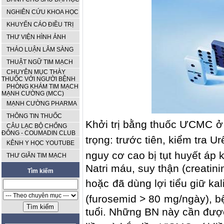
NGHIÊN CỨU KHOA HỌC
KHUYẾN CÁO ĐIỀU TRỊ
THƯ VIỆN HÌNH ẢNH
THẢO LUẬN LÂM SÀNG
THUẬT NGỮ TIM MẠCH
CHUYÊN MỤC THÀY
THUỐC VỚI NGƯỜI BỆNH
PHÒNG KHÁM TIM MẠCH
MẠNH CƯỜNG (MCC)
MẠNH CƯỜNG PHARMA
THÔNG TIN THUỐC
Khởi trị bằng thuốc
ƯCMC
ở
CÂU LẠC BỘ CHỐNG
ĐÔNG - COUMADIN CLUB
trọng: trước tiên, kiểm tra Ur
KÊNH Y HỌC YOUTUBE
nguy cơ cao bị tụt huyết áp
THƯ GIÃN TIM MẠCH
Natri máu, suy thận (
creatin
Tìm kiếm
hoặc
đã dùng lợi tiểu giữ kal
(furosemid > 80
mg/ngày), b
tuổi.
Những BN này cần được 