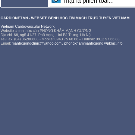
Thật là phiền toái...
CARDIONET.VN - WEBSITE BỆNH HỌC TIM MẠCH TRỰC TUYẾN VIỆT NAM
Vietnam Cardiovascular Network
Website chính thức của PHÒNG KHÁM MẠNH CƯỜNG
Địa chỉ: 68, ngõ 41/27, Phố Vọng, Hai Bà Trưng, Hà Nội
Tel/Fax: (04) 36280808 - Mobile: 0943 75 68 68 – Hotline: 0912 97 66 88
Email:
manhcuongclinic@yahoo.com
/
phongkhammanhcuong@pkmc.info