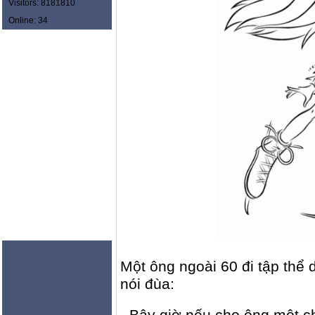
Visitors: 8181810
Online: 34
Một ông ngoài 60 đi tập thể
nói đùa:
- Bây giờ nếu cho ông một c