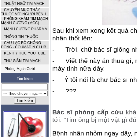
THUẬT NGỮ TIM MẠCH
CHUYÊN MỤC THÀY
THUỐC VỚI NGƯỜI BỆNH
PHÒNG KHÁM TIM MẠCH
MẠNH CƯỜNG (MCC)
MẠNH CƯỜNG PHARMA
Sau khi xem xong kết quả ch
THÔNG TIN THUỐC
nhân thốt lên:
CÂU LẠC BỘ CHỐNG
ĐÔNG - COUMADIN CLUB
-
Trời, chữ bác sĩ giống n
KÊNH Y HỌC YOUTUBE
-
Viết thế này ăn thua gì,
THƯ GIÃN TIM MẠCH
máy tính nữa đấy.
Phòng Mạch Cười
-
Ý tôi nói là chữ bác sĩ n
Tìm kiếm
-
???...
Bác sĩ phòng cấp cứu
khá
tới: "Tim ông bị một vật gì đó
Bệnh nhân nhỏm ngay dậy, nói