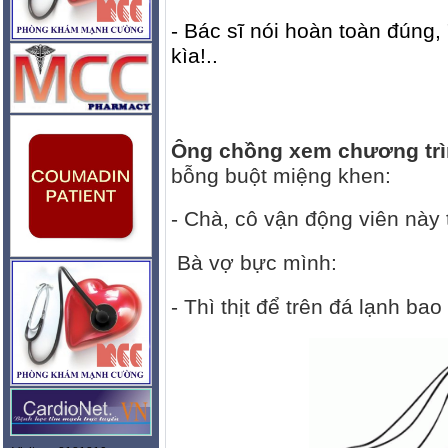
- Bác sĩ nói hoàn toàn đúng,
kìa!..
Ông chồng xem chương trìn
bỗng buột miệng khen:
- Chà, cô vận động viên này t
Bà vợ bực mình:
- Thì thịt để trên đá lạnh ba