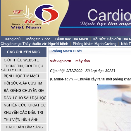
|
|
|
Trang chủ
Thông tin Y học
Bệnh học Tim Mạch
Hồi sức Cấp cứu Tim
|
|
Chuyên mục Thày thuốc với Người bệnh
Phòng khám Mạnh Cường
Nhà 
Phòng Mạch Cười
CÁC CHUYÊN MỤC
GIỚI THIỆU WEBSITE
Viết đẹp hơn… máy tính...
THÔNG TIN, GIỚI THIỆU
SÁCH Y HỌC
Cập nhật: 9/12/2009 - Số lượt đọc: 30251
BỆNH HỌC TIM MẠCH
(CardioNet.VN) - Chuyện xảy ra tại một phòng khá
HỒI SỨC-CẤP CỨU TM
BÀI GIẢNG CHUYÊN GIA
DÀNH CHO SAU ĐẠI HỌC
NGHIÊN CỨU KHOA HỌC
KHUYẾN CÁO ĐIỀU TRỊ
THƯ VIỆN HÌNH ẢNH
THẢO LUẬN LÂM SÀNG