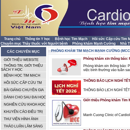
|
|
|
Trang chủ
Thông tin Y học
Bệnh học Tim Mạch
Hồi sức Cấp cứu Tim
|
|
Chuyên mục Thày thuốc với Người bệnh
Phòng khám Mạnh Cường
Nhà 
PHÒNG KHÁM TIM MẠCH MẠNH CƯỜNG (MCC
CÁC CHUYÊN MỤC
Phòng khám xin thông báo: 
GIỚI THIỆU WEBSITE
THÔNG TIN, GIỚI THIỆU
Phòng khám xin thông báo: P
SÁCH Y HỌC
việc bình thường vào tuần sau
BỆNH HỌC TIM MẠCH
THÔNG BÁO LỊCH NGHỈ T
HỒI SỨC-CẤP CỨU TM
BÀI GIẢNG CHUYÊN GIA
THÔNG BÁO LỊCH NGHỈ TẾ
DÀNH CHO SAU ĐẠI HỌC
Giới thiệu Phòng khám Ti
NGHIÊN CỨU KHOA HỌC
KHUYẾN CÁO ĐIỀU TRỊ
Manh Cuong Clinic of Cardio
THƯ VIỆN HÌNH ẢNH
THẢO LUẬN LÂM SÀNG