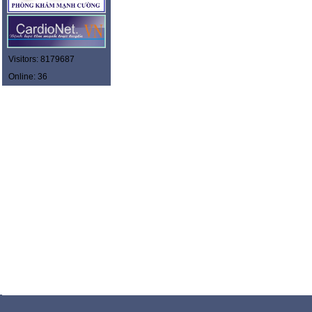
Visitors: 8179687
Online: 36