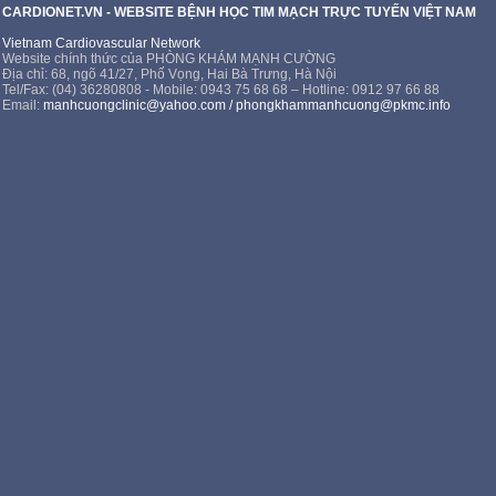
CARDIONET.VN - WEBSITE BỆNH HỌC TIM MẠCH TRỰC TUYẾN VIỆT NAM
Vietnam Cardiovascular Network
Website chính thức của PHÒNG KHÁM MẠNH CƯỜNG
Địa chỉ: 68, ngõ 41/27, Phố Vọng, Hai Bà Trưng, Hà Nội
Tel/Fax: (04) 36280808 - Mobile: 0943 75 68 68 – Hotline: 0912 97 66 88
Email:
manhcuongclinic@yahoo.com
/
phongkhammanhcuong@pkmc.info