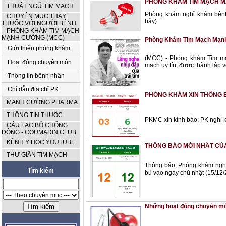
PHÒNG KHÁM TIM MẠCH MẠN
THUẬT NGỮ TIM MẠCH
Phòng khám nghỉ khám bệnh c
CHUYÊN MỤC THÀY
bảy)
THUỐC VỚI NGƯỜI BỆNH
PHÒNG KHÁM TIM MẠCH
MẠNH CƯỜNG (MCC)
Phòng Khám Tim Mạch Mạnh 
Giới thiệu phòng khám
(MCC) - Phòng khám Tim mạ
Hoạt động chuyên môn
mạch uy tín, được thành lập
Thông tin bệnh nhân
Chỉ dẫn địa chỉ PK
PHÒNG KHÁM XIN THÔNG B
MẠNH CƯỜNG PHARMA
THÔNG TIN THUỐC
PKMC xin kính báo: PK nghỉ k
CÂU LẠC BỘ CHỐNG
ĐÔNG - COUMADIN CLUB
KÊNH Y HỌC YOUTUBE
THÔNG BÁO MỚI NHẤT C
THƯ GIÃN TIM MẠCH
Thông báo: Phòng khám nghỉ 
Tìm kiếm
bù vào ngày chủ nhật (15/12/
Những hoạt động chuyên m