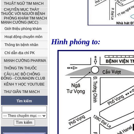
THUẬT NGỮ TIM MẠCH
CHUYÊN MỤC THÀY
THUỐC VỚI NGƯỜI BỆNH
PHÒNG KHÁM TIM MẠCH
MẠNH CƯỜNG (MCC)
Giới thiệu phòng khám
Hoạt động chuyên môn
Hình phóng to:
Thông tin bệnh nhân
Chỉ dẫn địa chỉ PK
MẠNH CƯỜNG PHARMA
THÔNG TIN THUỐC
CÂU LẠC BỘ CHỐNG
ĐÔNG - COUMADIN CLUB
KÊNH Y HỌC YOUTUBE
THƯ GIÃN TIM MẠCH
Tìm kiếm