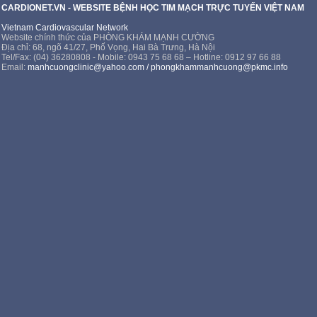
CARDIONET.VN - WEBSITE BỆNH HỌC TIM MẠCH TRỰC TUYẾN VIỆT NAM
Vietnam Cardiovascular Network
Website chính thức của PHÒNG KHÁM MẠNH CƯỜNG
Địa chỉ: 68, ngõ 41/27, Phố Vọng, Hai Bà Trưng, Hà Nội
Tel/Fax: (04) 36280808 - Mobile: 0943 75 68 68 – Hotline: 0912 97 66 88
Email:
manhcuongclinic@yahoo.com
/
phongkhammanhcuong@pkmc.info