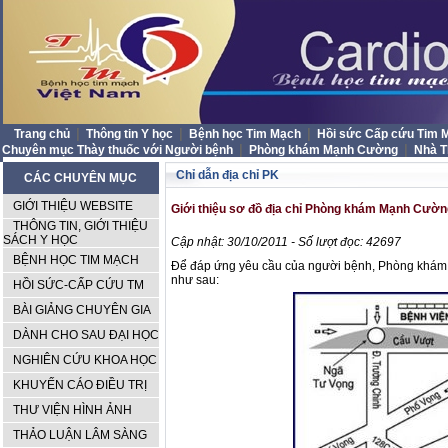
|
|
|
Trang chủ
Thông tin Y học
Bệnh học Tim Mạch
Hồi sức Cấp cứu Tim
|
|
Chuyên mục Thày thuốc với Người bệnh
Phòng khám Mạnh Cường
Nhà 
Chỉ dẫn địa chỉ PK
CÁC CHUYÊN MỤC
GIỚI THIỆU WEBSITE
Giới thiệu sơ đồ địa chỉ Phòng khám Mạnh Cườn
THÔNG TIN, GIỚI THIỆU
SÁCH Y HỌC
Cập nhật: 30/10/2011 - Số lượt đọc: 42697
BỆNH HỌC TIM MẠCH
Để đáp ứng yêu cầu của người bệnh, Phòng khám 
như sau:
HỒI SỨC-CẤP CỨU TM
BÀI GIẢNG CHUYÊN GIA
DÀNH CHO SAU ĐẠI HỌC
NGHIÊN CỨU KHOA HỌC
KHUYẾN CÁO ĐIỀU TRỊ
THƯ VIỆN HÌNH ẢNH
THẢO LUẬN LÂM SÀNG