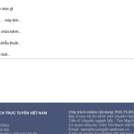
n thời @
… máy tính...
chữa bệnh...
phẫu thuật...
toái...
Chịu trách nhiệm nội dung: PGS.TS.B
ẠCH TRỰC TUYẾN VIỆT NAM
Bác sĩ cựu nội trú bệnh viện chuyên ngà
Tiến sĩ chuyên ngành Nội - Tim Mạch
Cơ quan công tác: Viện Tim Mạch Việt 
CƯỜNG
Email: tamanhcuong@cardionet.vn
Hà Nội
® Ghi rõ nguồn "CardioNet.VN" khi bạn pha