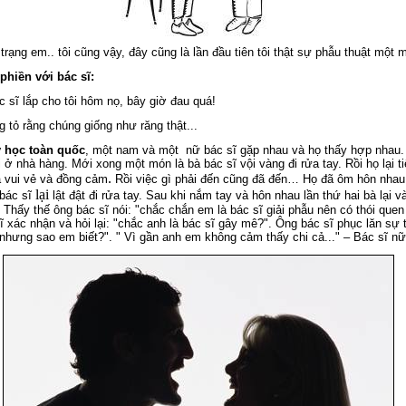
 trạng em.. tôi cũng vậy, đây cũng là lần đầu tiên tôi t
hật sự phẫu thuật một m
phiền với bác sĩ:
c sĩ lắp cho tôi hôm nọ, bây giờ đau quá!
g tỏ rằng chúng giống như răng thật...
y học toàn quốc
, một nam và một nữ bác sĩ gặp nhau và họ thấy hợp nhau.
i ở nhà hàng. Mới xong một món là bà bác sĩ vội vàng đi rửa tay.
Rồi họ lại 
.
à vui vẻ và đồng cảm
Rồi việc gì phải đến cũng đã đến… Họ đã ôm hôn nhau để
lại
 bác sĩ
lật đật đi rửa tay. Sau khi nắm tay và hôn nhau lần thứ hai bà lại
.. Thấy thế ông bác sĩ nói: "chắc chắn em là bác sĩ giải phẫu nên có thói quen
 xác nhận và hỏi lại: "chắc anh là bác sĩ gây mê?". Ông bác sĩ phục lăn sự 
hưng sao em biết?". " Vì gần anh em không cảm thấy chi cả..." – Bác sĩ nữ tr