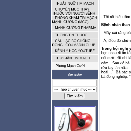
THUẬT NGỮ TIM MẠCH
CHUYÊN MỤC THÀY
THUỐC VỚI NGƯỜI BỆNH
- Tôi rất hiểu tâm
PHÒNG KHÁM TIM MẠCH
MẠNH CƯỜNG (MCC)
Bệnh nhân than 
MẠNH CƯỜNG PHARMA
- Mấy cái răng bá
THÔNG TIN THUỐC
- À, điều đó chứn
CÂU LẠC BỘ CHỐNG
ĐÔNG - COUMADIN CLUB
Trong hội nghị 
KÊNH Y HỌC YOUTUBE
hẹn nhau đi ăn tố
nói cười rất chi l
THƯ GIÃN TIM MẠCH
cảm…
Sau đó bà
Phòng Mạch Cười
rửa tay lần nữa.
hoài…". Bà bác sĩ
Tìm kiếm
bà đồng nghiệp: "n