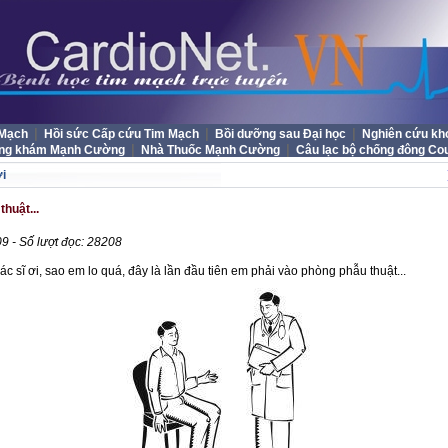
|
|
|
 Mạch
Hồi sức Cấp cứu Tim Mạch
Bồi dưỡng sau Đại học
Nghiên cứu kh
|
|
ng khám Mạnh Cường
Nhà Thuốc Mạnh Cường
Câu lạc bộ chống đông Co
i
thuật...
9 - Số lượt đọc: 28208
ác sĩ ơi, sao em lo quá, đây là lần đầu tiên em phải vào phòng phẫu thuật...