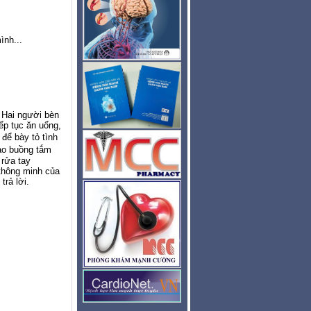
ình...
 Hai người bèn
tiếp tục ăn uống,
 bày tỏ tình
 vào buồng tắm
 r
ửa
tay
thông minh của
ả lời.