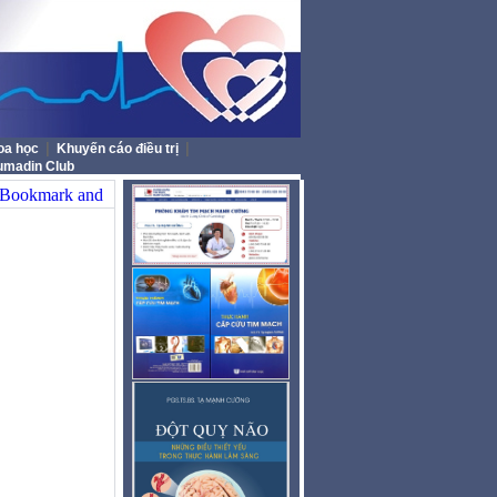
|
|
oa học
Khuyến cáo điều trị
umadin Club