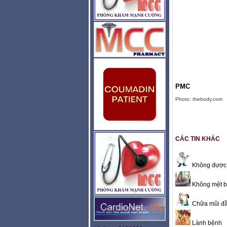
PMC
Photo: thebody.com
CÁC TIN KHÁC
Không được 
Không mệt b
Chữa mũi đầu
Lành bệnh