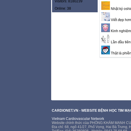
Visitors: 8180239
Online: 38
Nhật ký oshi
Viết đẹp hơn
Kinh nghiệm 
Lần đầu tiên 
Thật là phiền 
CARDIONET.VN - WEBSITE BỆNH HỌC TIM M
Vietnam Cardiovascular Network
Website chính thức của PHÒNG KHÁM MẠNH 
Địa chỉ: 68, ngõ 41/27, Phố Vọng, Hai Bà Trưng, 