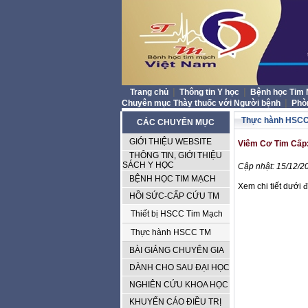
|
|
Trang chủ
Thông tin Y học
Bệnh học Tim
|
Chuyên mục Thày thuốc với Người bệnh
Phò
Thực hành HSC
CÁC CHUYÊN MỤC
GIỚI THIỆU WEBSITE
Viêm Cơ Tim Cấp:
THÔNG TIN, GIỚI THIỆU
SÁCH Y HỌC
Cập nhật: 15/12/20
BỆNH HỌC TIM MẠCH
Xem chi tiết dưới 
HỒI SỨC-CẤP CỨU TM
Thiết bị HSCC Tim Mạch
Thực hành HSCC TM
BÀI GIẢNG CHUYÊN GIA
DÀNH CHO SAU ĐẠI HỌC
NGHIÊN CỨU KHOA HỌC
KHUYẾN CÁO ĐIỀU TRỊ