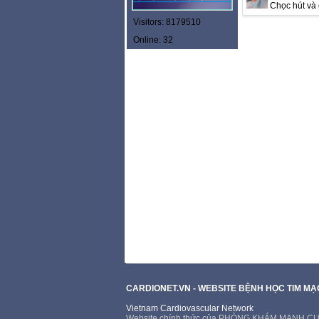
Chọc hút và 
Visitors: 8179510
Online: 32
CARDIONET.VN - WEBSITE BỆNH HỌC TIM M
Vietnam Cardiovascular Network
Website chính thức của PHÒNG KHÁM MẠNH 