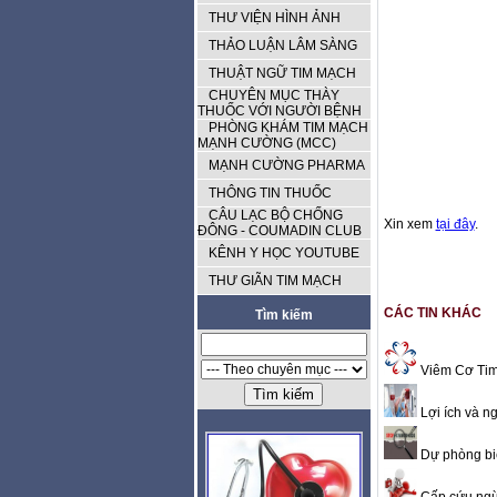
THƯ VIỆN HÌNH ẢNH
THẢO LUẬN LÂM SÀNG
THUẬT NGỮ TIM MẠCH
CHUYÊN MỤC THÀY
THUỐC VỚI NGƯỜI BỆNH
PHÒNG KHÁM TIM MẠCH
MẠNH CƯỜNG (MCC)
MẠNH CƯỜNG PHARMA
THÔNG TIN THUỐC
CÂU LẠC BỘ CHỐNG
Xin xem
tại đây
.
ĐÔNG - COUMADIN CLUB
KÊNH Y HỌC YOUTUBE
THƯ GIÃN TIM MẠCH
CÁC TIN KHÁC
Tìm kiếm
Viêm Cơ Tim 
Lợi ích và n
Dự phòng bi