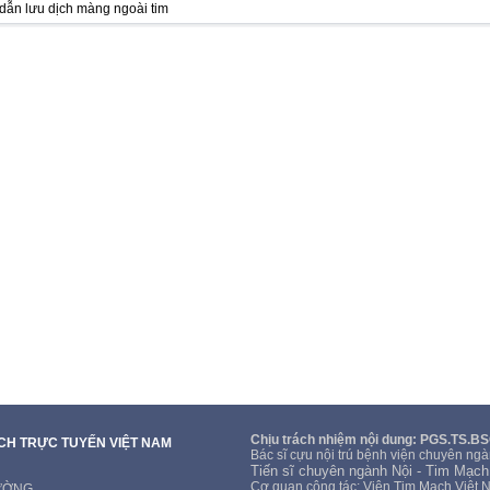
dẫn lưu dịch màng ngoài tim
Chịu trách nhiệm nội dung: PGS.TS.B
ẠCH TRỰC TUYẾN VIỆT NAM
Bác sĩ cựu nội trú bệnh viện chuyên ngà
Tiến sĩ chuyên ngành Nội - Tim Mạch
Cơ quan công tác: Viện Tim Mạch Việt 
CƯỜNG