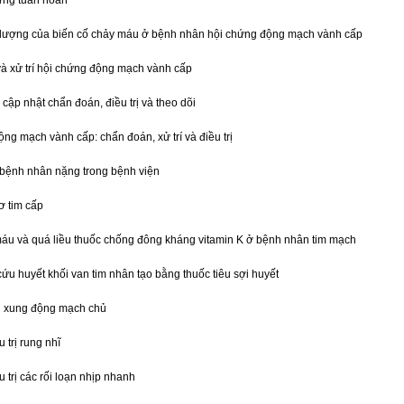
ng tuần hoàn
 lượng của biến cố chảy máu ở bệnh nhân hội chứng động mạch vành cấp
 xử trí hội chứng động mạch vành cấp
cập nhật chẩn đoán, điều trị và theo dõi
ng mạch vành cấp: chẩn đoán, xử trí và điều trị
bệnh nhân nặng trong bệnh viện
ơ tim cấp
máu và quá liều thuốc chống đông kháng vitamin K ở bệnh nhân tim mạch
cứu huyết khối van tim nhân tạo bằng thuốc tiêu sợi huyết
i xung động mạch chủ
 trị rung nhĩ
 trị các rối loạn nhịp nhanh