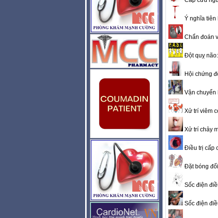
Cấp cứu ngừ
Ý nghĩa tiên
Chẩn đoán và
Đột quỵ não: 
Hội chứng độ
Vận chuyển 
Xử trí viêm c
Xử trí chảy 
Điều trị cấp 
Đặt bóng đố
Sốc điện điều
Sốc điện điều