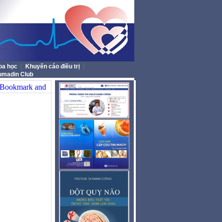
|
|
oa học
Khuyến cáo điều trị
umadin Club