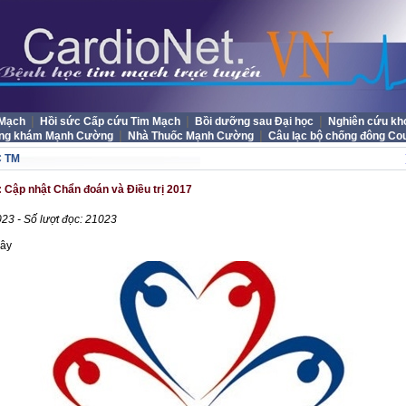
|
|
|
 Mạch
Hồi sức Cấp cứu Tim Mạch
Bồi dưỡng sau Đại học
Nghiên cứu kh
|
|
ng khám Mạnh Cường
Nhà Thuốc Mạnh Cường
Câu lạc bộ chống đông Co
C TM
 Cập nhật Chẩn đoán và Điều trị 2017
23 - Số lượt đọc: 21023
đây