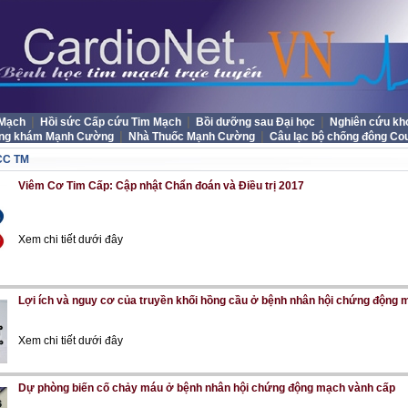
|
|
|
 Mạch
Hồi sức Cấp cứu Tim Mạch
Bồi dưỡng sau Đại học
Nghiên cứu kh
|
|
ng khám Mạnh Cường
Nhà Thuốc Mạnh Cường
Câu lạc bộ chống đông Co
CC TM
Viêm Cơ Tim Cấp: Cập nhật Chẩn đoán và Điều trị 2017
Xem chi tiết dưới đây
Lợi ích và nguy cơ của truyền khối hồng cầu ở bệnh nhân hội chứng động
Xem chi tiết dưới đây
Dự phòng biến cố chảy máu ở bệnh nhân hội chứng động mạch vành cấp