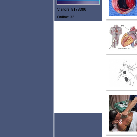
Visitors: 8178386
Online: 33