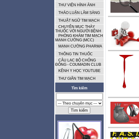
THƯ VIỆN HÌNH ẢNH
THẢO LUẬN LÂM SÀNG
THUẬT NGỮ TIM MẠCH
CHUYÊN MỤC THÀY
THUỐC VỚI NGƯỜI BỆNH
PHÒNG KHÁM TIM MẠCH
MẠNH CƯỜNG (MCC)
MẠNH CƯỜNG PHARMA
THÔNG TIN THUỐC
CÂU LẠC BỘ CHỐNG
ĐÔNG - COUMADIN CLUB
KÊNH Y HỌC YOUTUBE
THƯ GIÃN TIM MẠCH
Tìm kiếm