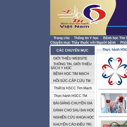
|
|
Trang chủ
Thông tin Y học
Bệnh học Tim
|
Chuyên mục Thày thuốc với Người bệnh
Phò
Thực hành HS
CÁC CHUYÊN MỤC
GIỚI THIỆU WEBSITE
THÔNG TIN, GIỚI THIỆU
SÁCH Y HỌC
BỆNH HỌC TIM MẠCH
HỒI SỨC-CẤP CỨU TM
Thiết bị HSCC Tim Mạch
Thực hành HSCC TM
BÀI GIẢNG CHUYÊN GIA
DÀNH CHO SAU ĐẠI HỌC
NGHIÊN CỨU KHOA HỌC
KHUYẾN CÁO ĐIỀU TRỊ