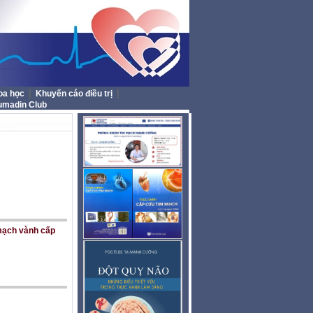
|
|
oa học
Khuyến cáo điều trị
umadin Club
 mạch vành cấp