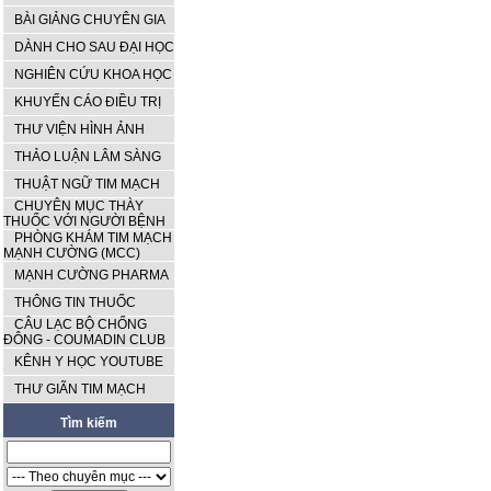
BÀI GIẢNG CHUYÊN GIA
DÀNH CHO SAU ĐẠI HỌC
NGHIÊN CỨU KHOA HỌC
KHUYẾN CÁO ĐIỀU TRỊ
THƯ VIỆN HÌNH ẢNH
THẢO LUẬN LÂM SÀNG
THUẬT NGỮ TIM MẠCH
CHUYÊN MỤC THÀY
THUỐC VỚI NGƯỜI BỆNH
PHÒNG KHÁM TIM MẠCH
MẠNH CƯỜNG (MCC)
MẠNH CƯỜNG PHARMA
THÔNG TIN THUỐC
CÂU LẠC BỘ CHỐNG
ĐÔNG - COUMADIN CLUB
KÊNH Y HỌC YOUTUBE
THƯ GIÃN TIM MẠCH
Tìm kiếm