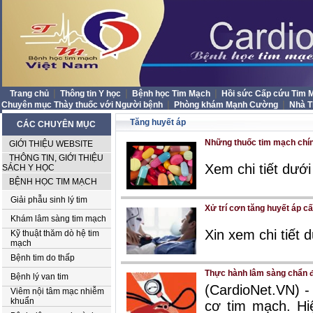
|
|
|
Trang chủ
Thông tin Y học
Bệnh học Tim Mạch
Hồi sức Cấp cứu Tim
|
|
Chuyên mục Thày thuốc với Người bệnh
Phòng khám Mạnh Cường
Nhà 
Tăng huyết áp
CÁC CHUYÊN MỤC
Những thuốc tim mạch chín
GIỚI THIỆU WEBSITE
THÔNG TIN, GIỚI THIỆU
Xem chi tiết dưới
SÁCH Y HỌC
BỆNH HỌC TIM MẠCH
Giải phẫu sinh lý tim
Xử trí cơn tăng huyết áp cấ
Khám lâm sàng tim mạch
Xin xem chi tiết 
Kỹ thuật thăm dò hệ tim
mạch
Bệnh tim do thấp
Thực hành lâm sàng chẩn đo
Bệnh lý van tim
(CardioNet.VN) -
Viêm nội tâm mạc nhiễm
khuẩn
cơ tim mạch. Hi