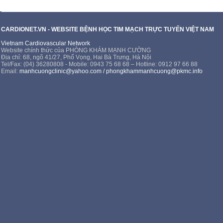
CARDIONET.VN - WEBSITE BỆNH HỌC TIM MẠCH TRỰC TUYẾN VIỆT NAM
Vietnam Cardiovascular Network
Website chính thức của PHÒNG KHÁM MẠNH CƯỜNG
Địa chỉ: 68, ngõ 41/27, Phố Vọng, Hai Bà Trưng, Hà Nội
Tel/Fax: (04) 36280808 - Mobile: 0943 75 68 68 – Hotline: 0912 97 66 88
Email:
manhcuongclinic@yahoo.com
/
phongkhammanhcuong@pkmc.info