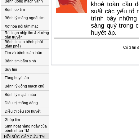
Bệnh động mạch vành
khoẻ toàn cầu d
Bệnh cơ tim
suất các yếu tố 
trình bày những
Bệnh lý màng ngoài tim
sàng quý trong c
Xơ hóa nội tâm mạc
huyết áp.
Rối loạn nhịp tim & đường
dẫn truyền
Bệnh tim do bệnh phổi
(tâm phế)
Có 3 tin 
Tim và bệnh toàn thân
Bệnh tim bẩm sinh
Suy tim
Tăng huyết áp
Bệnh lý động mạch chủ
Bệnh lý mạch máu
Điều trị chống đông
Điều trị tiêu sợi huyết
Ghép tim
Sinh hoạt hàng ngày của
bệnh nhân TM
HỒI SỨC-CẤP CỨU TM