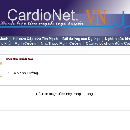
|
|
|
 Mạch
Hồi sức Cấp cứu Tim Mạch
Bồi dưỡng sau Đại học
Nghiên cứu kh
|
|
ng khám Mạnh Cường
Nhà Thuốc Mạnh Cường
Câu lạc bộ chống đông Co
m
Van tim nhân tạo
TS. Tạ Mạnh Cường
Có 1 tin được trình bày trong 1 trang