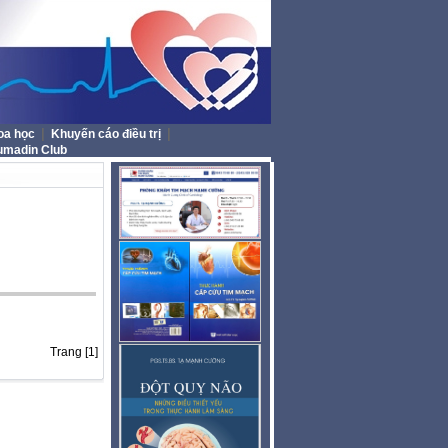
|
|
oa học
Khuyến cáo điều trị
umadin Club
Trang [1]