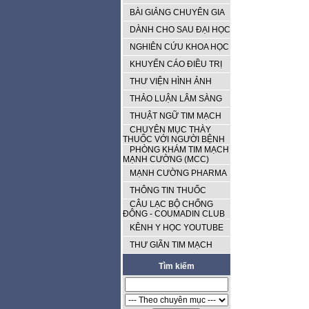
BÀI GIẢNG CHUYÊN GIA
DÀNH CHO SAU ĐẠI HỌC
NGHIÊN CỨU KHOA HỌC
KHUYẾN CÁO ĐIỀU TRỊ
THƯ VIỆN HÌNH ẢNH
THẢO LUẬN LÂM SÀNG
THUẬT NGỮ TIM MẠCH
CHUYÊN MỤC THÀY
THUỐC VỚI NGƯỜI BỆNH
PHÒNG KHÁM TIM MẠCH
MẠNH CƯỜNG (MCC)
MẠNH CƯỜNG PHARMA
THÔNG TIN THUỐC
CÂU LẠC BỘ CHỐNG
ĐÔNG - COUMADIN CLUB
KÊNH Y HỌC YOUTUBE
THƯ GIÃN TIM MẠCH
Tìm kiếm