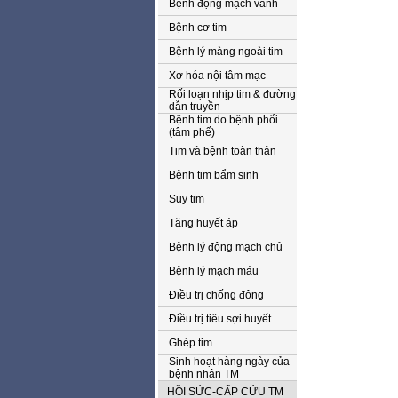
Bệnh động mạch vành
Bệnh cơ tim
Bệnh lý màng ngoài tim
Xơ hóa nội tâm mạc
Rối loạn nhịp tim & đường
dẫn truyền
Bệnh tim do bệnh phổi
(tâm phế)
Tim và bệnh toàn thân
Bệnh tim bẩm sinh
Suy tim
Tăng huyết áp
Bệnh lý động mạch chủ
Bệnh lý mạch máu
Điều trị chống đông
Điều trị tiêu sợi huyết
Ghép tim
Sinh hoạt hàng ngày của
bệnh nhân TM
HỒI SỨC-CẤP CỨU TM