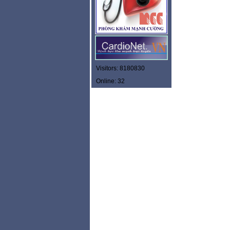
Visitors: 8180830
Online: 32