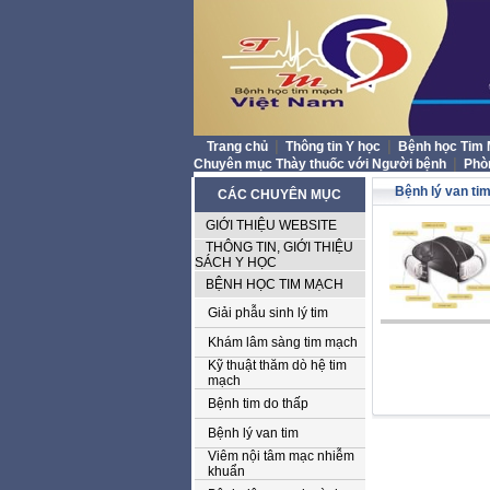
|
|
Trang chủ
Thông tin Y học
Bệnh học Tim
|
Chuyên mục Thày thuốc với Người bệnh
Phò
Bệnh lý van ti
CÁC CHUYÊN MỤC
GIỚI THIỆU WEBSITE
THÔNG TIN, GIỚI THIỆU
SÁCH Y HỌC
BỆNH HỌC TIM MẠCH
Giải phẫu sinh lý tim
Khám lâm sàng tim mạch
Kỹ thuật thăm dò hệ tim
mạch
Bệnh tim do thấp
Bệnh lý van tim
Viêm nội tâm mạc nhiễm
khuẩn