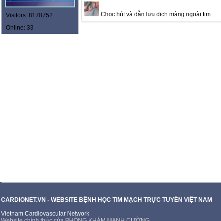
Chọc hút và dẫn lưu dịch màng ngoài tim
Visitors: 8178752
Online: 33
CARDIONET.VN - WEBSITE BỆNH HỌC TIM MẠCH TRỰC TUYẾN VIỆT NAM
Vietnam Cardiovascular Network
Website chính thức của PHÒNG KHÁM MẠNH CƯỜNG