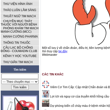
THƯ VIỆN HÌNH ẢNH
THẢO LUẬN LÂM SÀNG
THUẬT NGỮ TIM MẠCH
CHUYÊN MỤC THÀY
THUỐC VỚI NGƯỜI BỆNH
PHÒNG KHÁM TIM MẠCH
MẠNH CƯỜNG (MCC)
MẠNH CƯỜNG PHARMA
THÔNG TIN THUỐC
CÂU LẠC BỘ CHỐNG
Một số lưu ý về chẩn đoán, điều trị, tiên lượng bệ
ĐÔNG - COUMADIN CLUB
Xin truy cập
tại đây
.
Webmaster
KÊNH Y HỌC YOUTUBE
THƯ GIÃN TIM MẠCH
Tìm kiếm
CÁC TIN KHÁC
Viêm Cơ Tim Cấp: Cập nhật Chẩn đoán và Đi
Lợi ích và nguy cơ của truyền khối hồng cầ
Dự phòng biến cố chảy máu ở bệnh nhân hộ