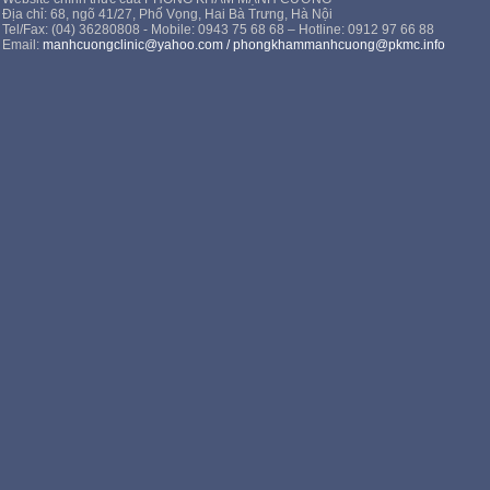
Địa chỉ: 68, ngõ 41/27, Phố Vọng, Hai Bà Trưng, Hà Nội
Tel/Fax: (04) 36280808 - Mobile: 0943 75 68 68 – Hotline: 0912 97 66 88
Email:
manhcuongclinic@yahoo.com
/
phongkhammanhcuong@pkmc.info