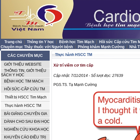
|
|
|
Trang chủ
Thông tin Y học
Bệnh học Tim Mạch
Hồi sức Cấp cứu Tim
|
|
Chuyên mục Thày thuốc với Người bệnh
Phòng khám Mạnh Cường
Nhà 
Thực hành HSCC TM
CÁC CHUYÊN MỤC
GIỚI THIỆU WEBSITE
Xử trí viêm cơ tim cấp
THÔNG TIN, GIỚI THIỆU
SÁCH Y HỌC
Cập nhật: 7/11/2014 - Số lượt đọc: 27639
BỆNH HỌC TIM MẠCH
PGS.TS. Tạ Mạnh Cường
HỒI SỨC-CẤP CỨU TM
Thiết bị HSCC Tim Mạch
Thực hành HSCC TM
BÀI GIẢNG CHUYÊN GIA
DÀNH CHO SAU ĐẠI HỌC
NGHIÊN CỨU KHOA HỌC
KHUYẾN CÁO ĐIỀU TRỊ