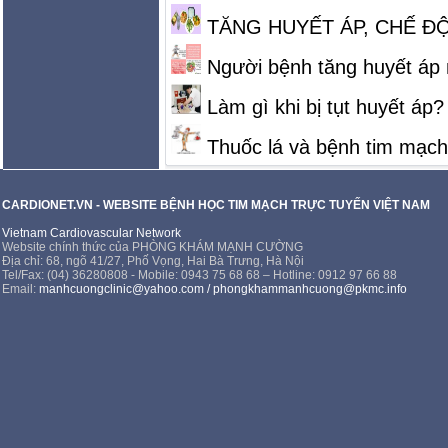
TĂNG HUYẾT ÁP, CHẾ Đ
Người bệnh tăng huyết áp n
Làm gì khi bị tụt huyết áp?
Thuốc lá và bệnh tim mạch
CARDIONET.VN - WEBSITE BỆNH HỌC TIM MẠCH TRỰC TUYẾN VIỆT NAM
Vietnam Cardiovascular Network
Website chính thức của PHÒNG KHÁM MẠNH CƯỜNG
Địa chỉ: 68, ngõ 41/27, Phố Vọng, Hai Bà Trưng, Hà Nội
Tel/Fax: (04) 36280808 - Mobile: 0943 75 68 68 – Hotline: 0912 97 66 88
Email:
manhcuongclinic@yahoo.com
/
phongkhammanhcuong@pkmc.info