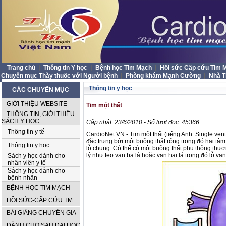
|
|
|
Trang chủ
Thông tin Y học
Bệnh học Tim Mạch
Hồi sức Cấp cứu Tim
|
|
Chuyên mục Thày thuốc với Người bệnh
Phòng khám Mạnh Cường
Nhà 
Thông tin y học
CÁC CHUYÊN MỤC
GIỚI THIỆU WEBSITE
Tim một thất
THÔNG TIN, GIỚI THIỆU
SÁCH Y HỌC
Cập nhật: 23/6/2010 - Số lượt đọc: 45366
Thông tin y tế
CardioNet.VN - Tim một thất (tiếng Anh: Single vent
đặc trưng bởi một buồng thất rộng trong đó hai tâ
Thông tin y học
lỗ chung. Có thể có một buồng thất phụ thông thươ
lý như teo van ba lá hoặc van hai lá trong đó lỗ va
Sách y học dành cho
nhân viên y tế
Sách y học dành cho
bệnh nhân
BỆNH HỌC TIM MẠCH
HỒI SỨC-CẤP CỨU TM
BÀI GIẢNG CHUYÊN GIA
DÀNH CHO SAU ĐẠI HỌC