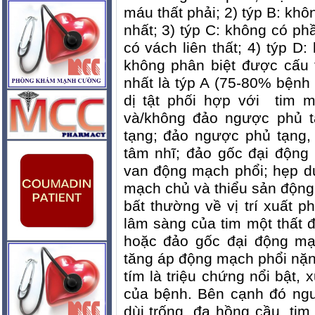
máu thất phải; 2) týp B: khôn
nhất; 3) týp C: không có ph
có vách liên thất; 4) týp D:
không phân biệt được cấu t
nhất là týp A (75-80% bệnh
dị tật phối hợp với
tim m
và/không đảo ngược phủ t
tạng; đảo ngược phủ tạng,
tâm nhĩ; đảo gốc đại động
van động mạch phổi; hẹp d
mạch chủ và thiểu sản động
bất thường về vị trí xuất 
lâm sàng của tim một thất 
hoặc đảo gốc đại động mạc
tăng áp động mạch phổi nặn
tím là triệu chứng nổi bật, x
của bệnh. Bên cạnh đó ngư
dùi trống, đa hồng cầu, tim