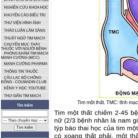
NGHIÊN CỨU KHOA HỌC
KHUYẾN CÁO ĐIỀU TRỊ
THƯ VIỆN HÌNH ẢNH
THẢO LUẬN LÂM SÀNG
THUẬT NGỮ TIM MẠCH
CHUYÊN MỤC THÀY
THUỐC VỚI NGƯỜI BỆNH
PHÒNG KHÁM TIM MẠCH
MẠNH CƯỜNG (MCC)
MẠNH CƯỜNG PHARMA
THÔNG TIN THUỐC
CÂU LẠC BỘ CHỐNG
ĐÔNG - COUMADIN CLUB
KÊNH Y HỌC YOUTUBE
THƯ GIÃN TIM MẠCH
Tim một thất. TMC: tĩnh mạ
Tìm kiếm
Tim một thất chiếm 2-45 b
nữ (2/3 bệnh nhân là nam giớ
týp bào thai học của tim một
có xoang thất phải, một th