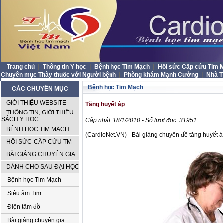
|
|
|
Trang chủ
Thông tin Y học
Bệnh học Tim Mạch
Hồi sức Cấp cứu Tim
|
|
Chuyên mục Thày thuốc với Người bệnh
Phòng khám Mạnh Cường
Nhà 
Bệnh học Tim Mạch
CÁC CHUYÊN MỤC
GIỚI THIỆU WEBSITE
Tăng huyết áp
THÔNG TIN, GIỚI THIỆU
SÁCH Y HỌC
Cập nhật: 18/1/2010 - Số lượt đọc: 31951
BỆNH HỌC TIM MẠCH
(CardioNet.VN) - Bài giảng chuyên đề tăng huyết áp
HỒI SỨC-CẤP CỨU TM
BÀI GIẢNG CHUYÊN GIA
DÀNH CHO SAU ĐẠI HỌC
Bệnh học Tim Mạch
Siêu âm Tim
Điện tâm đồ
Bài giảng chuyên gia