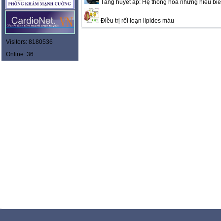
Tăng huyết áp: Hệ thống hóa những hiểu biết
Điều trị rối loạn lipides máu
Visitors: 8180536
Online: 36