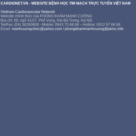
CARDIONET.VN - WEBSITE BỆNH HỌC TIM MẠCH TRỰC TUYẾN VIỆT NAM
Vietnam Cardiovascular Network
Website chính thức của PHÒNG KHÁM MẠNH CƯỜNG
Địa chỉ: 68, ngõ 41/27, Phố Vọng, Hai Bà Trưng, Hà Nội
Tel/Fax: (04) 36280808 - Mobile: 0943 75 68 68 – Hotline: 0912 97 66 88
Email:
manhcuongclinic@yahoo.com
/
phongkhammanhcuong@pkmc.info