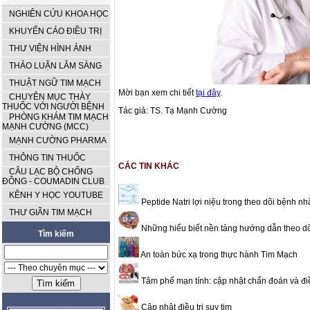
NGHIÊN CỨU KHOA HỌC
KHUYẾN CÁO ĐIỀU TRỊ
THƯ VIỆN HÌNH ẢNH
THẢO LUẬN LÂM SÀNG
THUẬT NGỮ TIM MẠCH
Mời bạn xem chi tiết
tại đây
.
CHUYÊN MỤC THÀY
THUỐC VỚI NGƯỜI BỆNH
Tác giả: TS. Tạ Mạnh Cường
PHÒNG KHÁM TIM MẠCH
MẠNH CƯỜNG (MCC)
MẠNH CƯỜNG PHARMA
THÔNG TIN THUỐC
CÁC TIN KHÁC
CÂU LẠC BỘ CHỐNG
ĐÔNG - COUMADIN CLUB
KÊNH Y HỌC YOUTUBE
Peptide Natri lợi niệu trong theo dõi bệnh n
THƯ GIÃN TIM MẠCH
Những hiểu biết nền tảng hướng dẫn theo dõi
Tìm kiếm
An toàn bức xạ trong thực hành Tim Mạch
Tâm phế mạn tính: cập nhật chẩn đoán và điề
Cập nhật điều trị suy tim