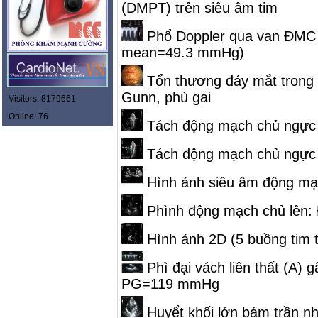
(DMPT) trên siêu âm tim
Phổ Doppler qua van ĐMC 
mean=49.3 mmHg)
Tổn thương đáy mắt trong T
Gunn, phù gai
Visitors: 8179661
Online: 76
Tách động mạch chủ ngực 
Tách động mạch chủ ngực 
Hình ảnh siêu âm động mạc
Phình động mạch chủ lên: 
Hình ảnh 2D (5 buồng tim 
Phì đại vách liên thất (A) g
PG=119 mmHg
Huyểt khối lớn bám trần nhĩ