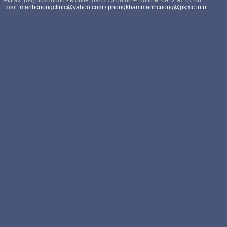
Tel/Fax: (04) 36280808 - Mobile: 0943 75 68 68 – Hotline: 0912 97 66 88
Email:
manhcuongclinic@yahoo.com
/
phongkhammanhcuong@pkmc.info