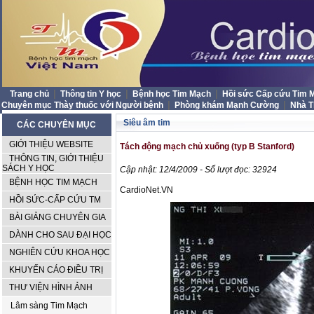
|
|
|
Trang chủ
Thông tin Y học
Bệnh học Tim Mạch
Hồi sức Cấp cứu Tim
|
|
Chuyên mục Thày thuốc với Người bệnh
Phòng khám Mạnh Cường
Nhà 
Siêu âm tim
CÁC CHUYÊN MỤC
GIỚI THIỆU WEBSITE
Tách động mạch chủ xuống (typ B Stanford)
THÔNG TIN, GIỚI THIỆU
SÁCH Y HỌC
Cập nhật: 12/4/2009 - Số lượt đọc: 32924
BỆNH HỌC TIM MẠCH
CardioNet.VN
HỒI SỨC-CẤP CỨU TM
BÀI GIẢNG CHUYÊN GIA
DÀNH CHO SAU ĐẠI HỌC
NGHIÊN CỨU KHOA HỌC
KHUYẾN CÁO ĐIỀU TRỊ
THƯ VIỆN HÌNH ẢNH
Lâm sàng Tim Mạch