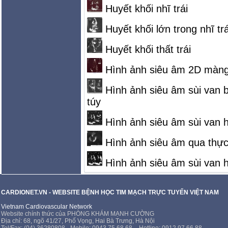
Huyết khối nhĩ trái
Huyết khối lớn trong nhĩ tr
Huyết khối thất trái
Hình ảnh siêu âm 2D màng 
Hình ảnh siêu âm sùi van 
túy
Hình ảnh siêu âm sùi van h
Hình ảnh siêu âm qua thực
Hình ảnh siêu âm sùi van h
CARDIONET.VN - WEBSITE BỆNH HỌC TIM MẠCH TRỰC TUYẾN VIỆT NAM
Vietnam Cardiovascular Network
Website chính thức của PHÒNG KHÁM MẠNH CƯỜNG
Địa chỉ: 68, ngõ 41/27, Phố Vọng, Hai Bà Trưng, Hà Nội