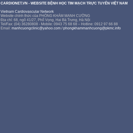
CARDIONET.VN - WEBSITE BỆNH HỌC TIM MẠCH TRỰC TUYẾN VIỆT NAM
Vietnam Cardiovascular Network
Website chính thức của PHÒNG KHÁM MẠNH CƯỜNG
Địa chỉ: 68, ngõ 41/27, Phố Vọng, Hai Bà Trưng, Hà Nội
Tel/Fax: (04) 36280808 - Mobile: 0943 75 68 68 – Hotline: 0912 97 66 88
Email:
manhcuongclinic@yahoo.com
/
phongkhammanhcuong@pkmc.info