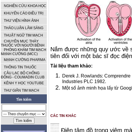
NGHIÊN CỨU KHOA HỌC
KHUYẾN CÁO ĐIỀU TRỊ
THƯ VIỆN HÌNH ẢNH
THẢO LUẬN LÂM SÀNG
THUẬT NGỮ TIM MẠCH
CHUYÊN MỤC THÀY
THUỐC VỚI NGƯỜI BỆNH
Nắm được những quy ước về só
PHÒNG KHÁM TIM MẠCH
MẠNH CƯỜNG (MCC)
tiên đối với một bác sĩ đọc đi
MẠNH CƯỜNG PHARMA
Tài liệu tham khảo:
THÔNG TIN THUỐC
CÂU LẠC BỘ CHỐNG
Derek J. Rowlands: Comprendre l
ĐÔNG - COUMADIN CLUB
Industries PLC 1982.
KÊNH Y HỌC YOUTUBE
Một số ảnh minh họa lấy từ Go
THƯ GIÃN TIM MẠCH
Tìm kiếm
CÁC TIN KHÁC
Điện tâm đồ trong viêm màn