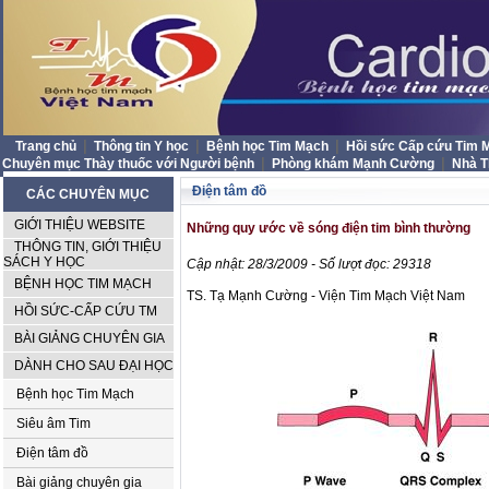
|
|
|
Trang chủ
Thông tin Y học
Bệnh học Tim Mạch
Hồi sức Cấp cứu Tim
|
|
Chuyên mục Thày thuốc với Người bệnh
Phòng khám Mạnh Cường
Nhà 
Điện tâm đồ
CÁC CHUYÊN MỤC
GIỚI THIỆU WEBSITE
Những quy ước về sóng điện tim bình thường
THÔNG TIN, GIỚI THIỆU
SÁCH Y HỌC
Cập nhật: 28/3/2009 - Số lượt đọc: 29318
BỆNH HỌC TIM MẠCH
TS. Tạ Mạnh Cường - Viện Tim Mạch Việt Nam
HỒI SỨC-CẤP CỨU TM
BÀI GIẢNG CHUYÊN GIA
DÀNH CHO SAU ĐẠI HỌC
Bệnh học Tim Mạch
Siêu âm Tim
Điện tâm đồ
Bài giảng chuyên gia