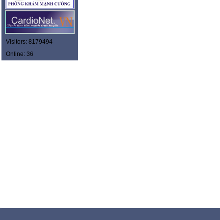
Visitors: 8179494
Online: 36