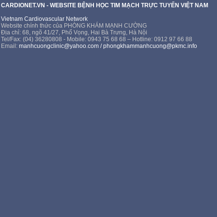
CARDIONET.VN - WEBSITE BỆNH HỌC TIM MẠCH TRỰC TUYẾN VIỆT NAM
Vietnam Cardiovascular Network
Website chính thức của PHÒNG KHÁM MẠNH CƯỜNG
Địa chỉ: 68, ngõ 41/27, Phố Vọng, Hai Bà Trưng, Hà Nội
Tel/Fax: (04) 36280808 - Mobile: 0943 75 68 68 – Hotline: 0912 97 66 88
Email:
manhcuongclinic@yahoo.com
/
phongkhammanhcuong@pkmc.info