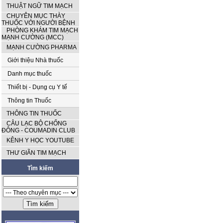
THUẬT NGỮ TIM MẠCH
CHUYÊN MỤC THÀY
THUỐC VỚI NGƯỜI BỆNH
PHÒNG KHÁM TIM MẠCH
MẠNH CƯỜNG (MCC)
MẠNH CƯỜNG PHARMA
Giới thiệu Nhà thuốc
Danh mục thuốc
Thiết bị - Dụng cụ Y tế
Thông tin Thuốc
THÔNG TIN THUỐC
CÂU LẠC BỘ CHỐNG
ĐÔNG - COUMADIN CLUB
KÊNH Y HỌC YOUTUBE
THƯ GIÃN TIM MẠCH
Tìm kiếm