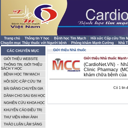
|
|
|
Trang chủ
Thông tin Y học
Bệnh học Tim Mạch
Hồi sức Cấp cứu Tim
|
|
Chuyên mục Thày thuốc với Người bệnh
Phòng khám Mạnh Cường
Nhà 
Giới thiệu Nhà thuốc
CÁC CHUYÊN MỤC
Giới thiệu Nhà thuốc Mạn
GIỚI THIỆU WEBSITE
(CardioNet.VN) - N
THÔNG TIN, GIỚI THIỆU
SÁCH Y HỌC
Clinic Pharmacy (M
BỆNH HỌC TIM MẠCH
khám chữa bệnh của
HỒI SỨC-CẤP CỨU TM
Có 1 tin 
BÀI GIẢNG CHUYÊN GIA
DÀNH CHO SAU ĐẠI HỌC
NGHIÊN CỨU KHOA HỌC
KHUYẾN CÁO ĐIỀU TRỊ
THƯ VIỆN HÌNH ẢNH
THẢO LUẬN LÂM SÀNG