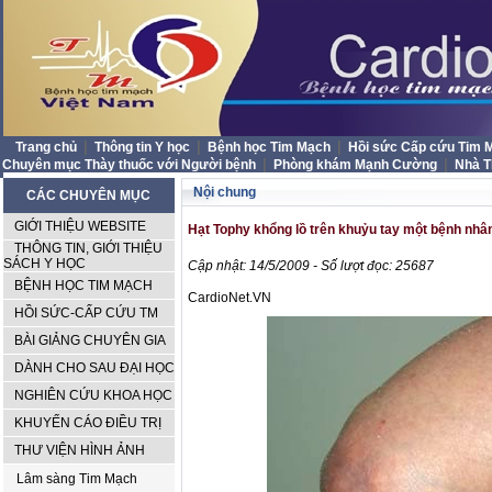
|
|
|
Trang chủ
Thông tin Y học
Bệnh học Tim Mạch
Hồi sức Cấp cứu Tim
|
|
Chuyên mục Thày thuốc với Người bệnh
Phòng khám Mạnh Cường
Nhà 
Nội chung
CÁC CHUYÊN MỤC
GIỚI THIỆU WEBSITE
Hạt Tophy khổng lồ trên khuỷu tay một bệnh nhân
THÔNG TIN, GIỚI THIỆU
SÁCH Y HỌC
Cập nhật: 14/5/2009 - Số lượt đọc: 25687
BỆNH HỌC TIM MẠCH
CardioNet.VN
HỒI SỨC-CẤP CỨU TM
BÀI GIẢNG CHUYÊN GIA
DÀNH CHO SAU ĐẠI HỌC
NGHIÊN CỨU KHOA HỌC
KHUYẾN CÁO ĐIỀU TRỊ
THƯ VIỆN HÌNH ẢNH
Lâm sàng Tim Mạch