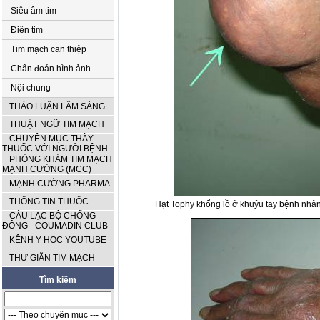
Siêu âm tim
Điện tim
Tim mạch can thiệp
Chẩn đoán hình ảnh
Nội chung
THẢO LUẬN LÂM SÀNG
THUẬT NGỮ TIM MẠCH
CHUYÊN MỤC THÀY
THUỐC VỚI NGƯỜI BỆNH
PHÒNG KHÁM TIM MẠCH
MẠNH CƯỜNG (MCC)
MẠNH CƯỜNG PHARMA
THÔNG TIN THUỐC
Hạt Tophy khổng lồ ở khuỷu tay bệnh nhân b
CÂU LẠC BỘ CHỐNG
ĐÔNG - COUMADIN CLUB
KÊNH Y HỌC YOUTUBE
THƯ GIÃN TIM MẠCH
Tìm kiếm