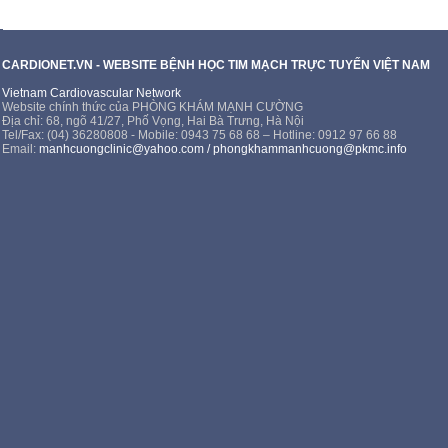
CARDIONET.VN - WEBSITE BỆNH HỌC TIM MẠCH TRỰC TUYẾN VIỆT NAM
Vietnam Cardiovascular Network
Website chính thức của PHÒNG KHÁM MẠNH CƯỜNG
Địa chỉ: 68, ngõ 41/27, Phố Vọng, Hai Bà Trưng, Hà Nội
Tel/Fax: (04) 36280808 - Mobile: 0943 75 68 68 – Hotline: 0912 97 66 88
Email:
manhcuongclinic@yahoo.com
/
phongkhammanhcuong@pkmc.info