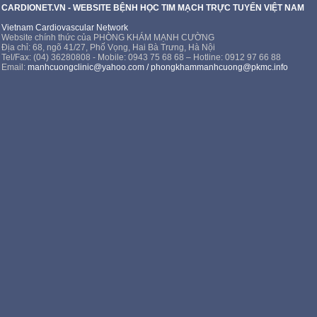
CARDIONET.VN - WEBSITE BỆNH HỌC TIM MẠCH TRỰC TUYẾN VIỆT NAM
Vietnam Cardiovascular Network
Website chính thức của PHÒNG KHÁM MẠNH CƯỜNG
Địa chỉ: 68, ngõ 41/27, Phố Vọng, Hai Bà Trưng, Hà Nội
Tel/Fax: (04) 36280808 - Mobile: 0943 75 68 68 – Hotline: 0912 97 66 88
Email:
manhcuongclinic@yahoo.com
/
phongkhammanhcuong@pkmc.info