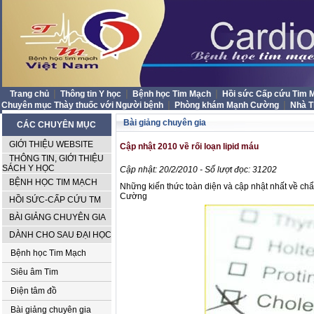
|
|
|
Trang chủ
Thông tin Y học
Bệnh học Tim Mạch
Hồi sức Cấp cứu Tim
|
|
Chuyên mục Thày thuốc với Người bệnh
Phòng khám Mạnh Cường
Nhà 
Bài giảng chuyên gia
CÁC CHUYÊN MỤC
GIỚI THIỆU WEBSITE
Cập nhật 2010 về rối loạn lipid máu
THÔNG TIN, GIỚI THIỆU
SÁCH Y HỌC
Cập nhật: 20/2/2010 - Số lượt đọc: 31202
BỆNH HỌC TIM MẠCH
Những kiến thức toàn diện và cập nhật nhất về chẩn
Cường
HỒI SỨC-CẤP CỨU TM
BÀI GIẢNG CHUYÊN GIA
DÀNH CHO SAU ĐẠI HỌC
Bệnh học Tim Mạch
Siêu âm Tim
Điện tâm đồ
Bài giảng chuyên gia