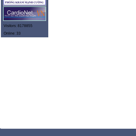
Visitors: 8178855
Online: 33