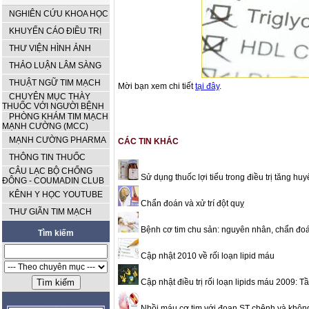
NGHIÊN CỨU KHOA HỌC
KHUYẾN CÁO ĐIỀU TRỊ
THƯ VIỆN HÌNH ẢNH
THẢO LUẬN LÂM SÀNG
THUẬT NGỮ TIM MẠCH
Mời bạn xem chi tiết
tại đây
.
CHUYÊN MỤC THÀY
THUỐC VỚI NGƯỜI BỆNH
PHÒNG KHÁM TIM MẠCH
MẠNH CƯỜNG (MCC)
MẠNH CƯỜNG PHARMA
CÁC TIN KHÁC
THÔNG TIN THUỐC
CÂU LẠC BỘ CHỐNG
Sử dụng thuốc lợi tiểu trong điều trị tăng huy
ĐÔNG - COUMADIN CLUB
KÊNH Y HỌC YOUTUBE
Chẩn đoán và xử trí đột quỵ
THƯ GIÃN TIM MẠCH
Bệnh cơ tim chu sản: nguyên nhân, chẩn đoán 
Tìm kiếm
Cập nhật 2010 về rối loạn lipid máu
Cập nhật điều trị rối loạn lipids máu 2009:
Nhồi máu cơ tim với đoạn ST chênh và không