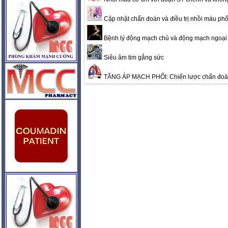
Cập nhật chẩn đoán và điều trị nhồi máu phổ
Bệnh lý động mạch chủ và động mạch ngoại
Siêu âm tim gắng sức
TĂNG ÁP MẠCH PHỔI: Chiến lược chẩn đoán v