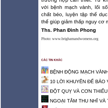
với bệnh mạch vành, lối s
chất béo, luyện tập thể dục
thể giúp giảm thấp nguy cơ 
Ths. Phan Đình Phong
Photo:
www.brighamandwomens.org
CÁC TIN KHÁC
BỆNH ĐỘNG MẠCH VÀN
10 LỜI KHUYÊN ĐỂ BẢO 
ĐỘT QUỴ VÀ CƠN THIẾ
NGOẠI TÂM THU NHĨ VÀ 