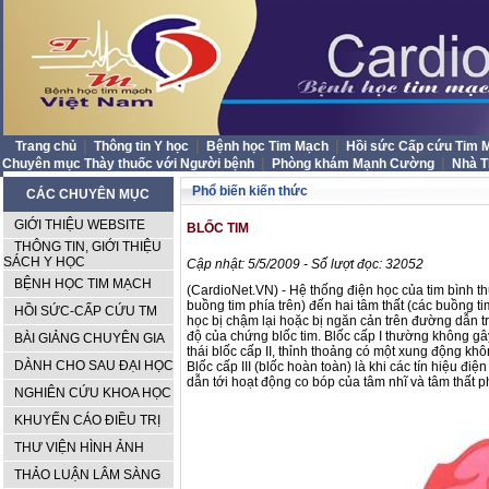
|
|
|
Trang chủ
Thông tin Y học
Bệnh học Tim Mạch
Hồi sức Cấp cứu Tim
|
|
Chuyên mục Thày thuốc với Người bệnh
Phòng khám Mạnh Cường
Nhà 
Phổ biến kiến thức
CÁC CHUYÊN MỤC
GIỚI THIỆU WEBSITE
BLỐC TIM
THÔNG TIN, GIỚI THIỆU
SÁCH Y HỌC
Cập nhật: 5/5/2009 - Số lượt đọc: 32052
BỆNH HỌC TIM MẠCH
(CardioNet.VN) - Hệ thống điện học của tim bình t
buồng tim phía trên) đến hai tâm thất (các buồng ti
HỒI SỨC-CẤP CỨU TM
học bị chậm lại hoặc bị ngăn cản trên đường dẫn tr
độ của chứng blốc tim. Blốc cấp I thường không gây
BÀI GIẢNG CHUYÊN GIA
thái blốc cấp II, thỉnh thoảng có một xung động kh
DÀNH CHO SAU ĐẠI HỌC
Blốc cấp III (blốc hoàn toàn) là khi các tín hiệu đ
dẫn tới hoạt động co bóp của tâm nhĩ và tâm thất ph
NGHIÊN CỨU KHOA HỌC
KHUYẾN CÁO ĐIỀU TRỊ
THƯ VIỆN HÌNH ẢNH
THẢO LUẬN LÂM SÀNG