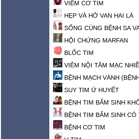
VIÊM CƠ TIM
HẸP VÀ HỞ VAN HAI LÁ
SỐNG CÙNG BỆNH SA VA
HỘI CHỨNG MARFAN
BLỐC TIM
VIÊM NỘI TÂM MẠC NHI
BỆNH MẠCH VÀNH (BỆNH
SUY TIM Ứ HUYẾT
BỆNH TIM BẨM SINH KH
BỆNH TIM BẨM SINH CÓ 
BỆNH CƠ TIM