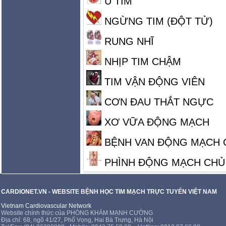
U TIM
NGỪNG TIM (ĐỘT TỬ)
RUNG NHĨ
NHỊP TIM CHẬM
TIM VẬN ĐỘNG VIÊN
CƠN ĐAU THẮT NGỰC
XƠ VỮA ĐỘNG MẠCH
BỆNH VAN ĐỘNG MẠCH 
PHÌNH ĐỘNG MẠCH CHỦ
CARDIONET.VN - WEBSITE BỆNH HỌC TIM MẠCH TRỰC TUYẾN VIỆT NAM
Vietnam Cardiovascular Network
Website chính thức của PHÒNG KHÁM MẠNH CƯỜNG
Địa chỉ: 68, ngõ 41/27, Phố Vọng, Hai Bà Trưng, Hà Nội