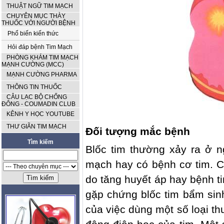
THUẬT NGỮ TIM MẠCH
CHUYÊN MỤC THÀY
THUỐC VỚI NGƯỜI BỆNH
Phổ biến kiến thức
Hỏi đáp bệnh Tim Mạch
PHÒNG KHÁM TIM MẠCH
MẠNH CƯỜNG (MCC)
MẠNH CƯỜNG PHARMA
THÔNG TIN THUỐC
CÂU LẠC BỘ CHỐNG
ĐÔNG - COUMADIN CLUB
KÊNH Y HỌC YOUTUBE
THƯ GIÃN TIM MẠCH
Đối tượng mắc bệnh
Tìm kiếm
Blốc tim thường xảy ra ở n
mạch hay có bệnh cơ tim. Cũ
do tăng huyết áp hay bệnh ti
gặp chứng blốc tim bẩm sinh
của việc dùng một số loại t