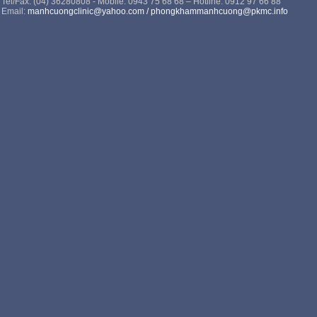
Tel/Fax: (04) 36280808 - Mobile: 0943 75 68 68 – Hotline: 0912 97 66 88
Email:
manhcuongclinic@yahoo.com
/
phongkhammanhcuong@pkmc.info