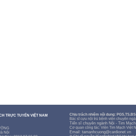
Chịu trách nhiệm nội dung: PGS.TS.B
ẠCH TRỰC TUYẾN VIỆT NAM
Bác sĩ cựu nội trú bệnh viện chuyên ngà
Tiến sĩ chuyên ngành Nội - Tim Mạch
Cơ quan công tác: Viện Tim Mạch Việt 
CƯỜNG
Email: tamanhcuong@cardionet.vn
Hà Nội