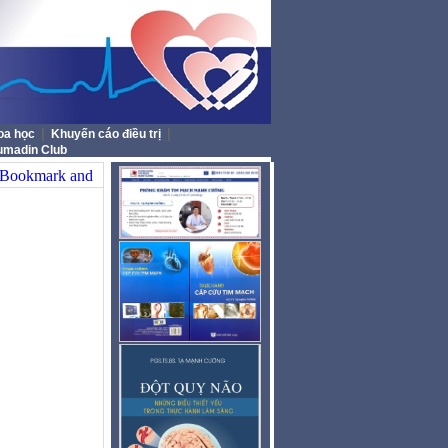
|
|
oa học
Khuyến cáo điều trị
umadin Club