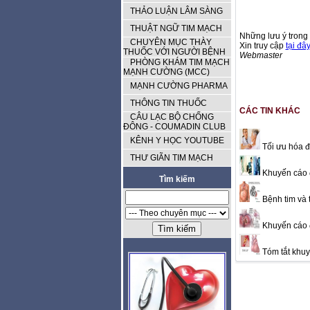
THẢO LUẬN LÂM SÀNG
THUẬT NGỮ TIM MẠCH
Những lưu ý trong 
CHUYÊN MỤC THÀY
Xin truy cập
tại đây
THUỐC VỚI NGƯỜI BỆNH
Webmaster
PHÒNG KHÁM TIM MẠCH
MẠNH CƯỜNG (MCC)
MẠNH CƯỜNG PHARMA
THÔNG TIN THUỐC
CÁC TIN KHÁC
CÂU LẠC BỘ CHỐNG
ĐÔNG - COUMADIN CLUB
KÊNH Y HỌC YOUTUBE
Tối ưu hóa đi
THƯ GIÃN TIM MẠCH
Khuyến cáo đ
Tìm kiếm
Bệnh tim và 
Khuyến cáo đ
Tóm tắt khuyế