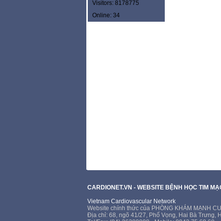
Visitors: 8178775
Online: 34
CARDIONET.VN - WEBSITE BỆNH HỌC TIM M
Vietnam Cardiovascular Network
Website chính thức của PHÒNG KHÁM MẠNH 
Địa chỉ: 68, ngõ 41/27, Phố Vọng, Hai Bà Trưng, 