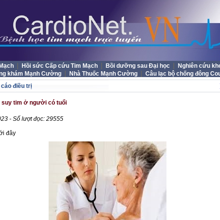
|
|
|
 Mạch
Hồi sức Cấp cứu Tim Mạch
Bồi dưỡng sau Đại học
Nghiên cứu kh
|
|
ng khám Mạnh Cường
Nhà Thuốc Mạnh Cường
Câu lạc bộ chống đông Co
cáo điều trị
ị suy tim ở người có tuổi
23 - Số lượt đọc: 29555
ới đây