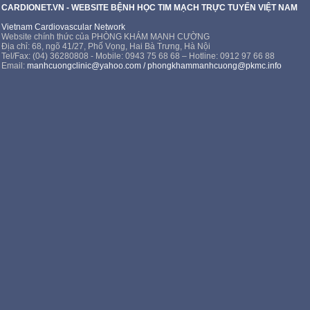
CARDIONET.VN - WEBSITE BỆNH HỌC TIM MẠCH TRỰC TUYẾN VIỆT NAM
Vietnam Cardiovascular Network
Website chính thức của PHÒNG KHÁM MẠNH CƯỜNG
Địa chỉ: 68, ngõ 41/27, Phố Vọng, Hai Bà Trưng, Hà Nội
Tel/Fax: (04) 36280808 - Mobile: 0943 75 68 68 – Hotline: 0912 97 66 88
Email:
manhcuongclinic@yahoo.com
/
phongkhammanhcuong@pkmc.info