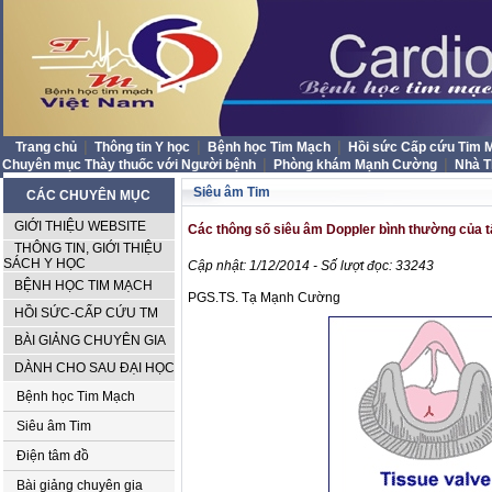
|
|
|
Trang chủ
Thông tin Y học
Bệnh học Tim Mạch
Hồi sức Cấp cứu Tim
|
|
Chuyên mục Thày thuốc với Người bệnh
Phòng khám Mạnh Cường
Nhà 
Siêu âm Tim
CÁC CHUYÊN MỤC
GIỚI THIỆU WEBSITE
Các thông số siêu âm Doppler bình thường của t
THÔNG TIN, GIỚI THIỆU
SÁCH Y HỌC
Cập nhật: 1/12/2014 - Số lượt đọc: 33243
BỆNH HỌC TIM MẠCH
PGS.TS. Tạ Mạnh Cường
HỒI SỨC-CẤP CỨU TM
BÀI GIẢNG CHUYÊN GIA
DÀNH CHO SAU ĐẠI HỌC
Bệnh học Tim Mạch
Siêu âm Tim
Điện tâm đồ
Bài giảng chuyên gia