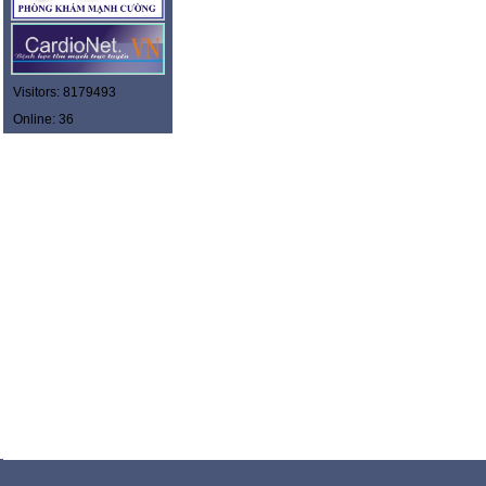
Visitors: 8179493
Online: 36