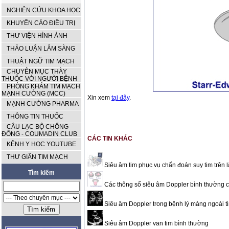
NGHIÊN CỨU KHOA HỌC
KHUYẾN CÁO ĐIỀU TRỊ
THƯ VIỆN HÌNH ẢNH
THẢO LUẬN LÂM SÀNG
THUẬT NGỮ TIM MẠCH
CHUYÊN MỤC THÀY
THUỐC VỚI NGƯỜI BỆNH
PHÒNG KHÁM TIM MẠCH
MẠNH CƯỜNG (MCC)
Xin xem
tại đây
.
MẠNH CƯỜNG PHARMA
THÔNG TIN THUỐC
CÂU LẠC BỘ CHỐNG
ĐÔNG - COUMADIN CLUB
CÁC TIN KHÁC
KÊNH Y HỌC YOUTUBE
THƯ GIÃN TIM MẠCH
Siêu âm tim phục vụ chẩn đoán suy tim trên 
Tìm kiếm
Các thông số siêu âm Doppler bình thường củ
Siêu âm Doppler trong bệnh lý màng ngoài tim
Siêu âm Doppler van tim bình thường