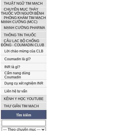
THUẬT NGỮ TIM MẠCH
CHUYÊN MỤC THÀY
THUỐC VỚI NGƯỜI BỆNH
PHÒNG KHÁM TIM MẠCH
MẠNH CƯỜNG (MCC)
MẠNH CƯỜNG PHARMA
THÔNG TIN THUỐC
CÂU LẠC BỘ CHỐNG
ĐÔNG - COUMADIN CLUB
Lời chào mừng của CLB
Coumadin là gì?
INR là gì?
Cẩm nang dùng
Coumadin
Dụng cụ xét nghiệm INR
Liên hệ tư vấn
KÊNH Y HỌC YOUTUBE
THƯ GIÃN TIM MẠCH
Tìm kiếm