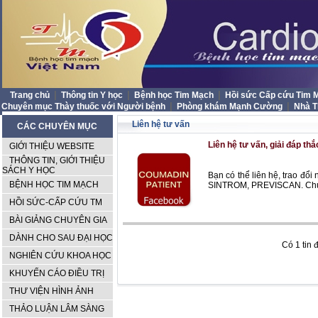
|
|
|
Trang chủ
Thông tin Y học
Bệnh học Tim Mạch
Hồi sức Cấp cứu Tim
|
|
Chuyên mục Thày thuốc với Người bệnh
Phòng khám Mạnh Cường
Nhà 
Liên hệ tư vấn
CÁC CHUYÊN MỤC
Liên hệ tư vấn, giải đáp th
GIỚI THIỆU WEBSITE
THÔNG TIN, GIỚI THIỆU
SÁCH Y HỌC
Bạn có thể liên hệ, trao đ
BỆNH HỌC TIM MẠCH
SINTROM, PREVISCAN. Chúng 
HỒI SỨC-CẤP CỨU TM
BÀI GIẢNG CHUYÊN GIA
DÀNH CHO SAU ĐẠI HỌC
Có 1 tin 
NGHIÊN CỨU KHOA HỌC
KHUYẾN CÁO ĐIỀU TRỊ
THƯ VIỆN HÌNH ẢNH
THẢO LUẬN LÂM SÀNG