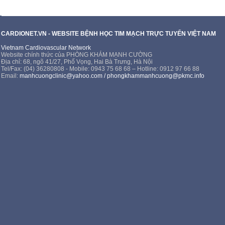
CARDIONET.VN - WEBSITE BỆNH HỌC TIM MẠCH TRỰC TUYẾN VIỆT NAM
Vietnam Cardiovascular Network
Website chính thức của PHÒNG KHÁM MẠNH CƯỜNG
Địa chỉ: 68, ngõ 41/27, Phố Vọng, Hai Bà Trưng, Hà Nội
Tel/Fax: (04) 36280808 - Mobile: 0943 75 68 68 – Hotline: 0912 97 66 88
Email:
manhcuongclinic@yahoo.com
/
phongkhammanhcuong@pkmc.info