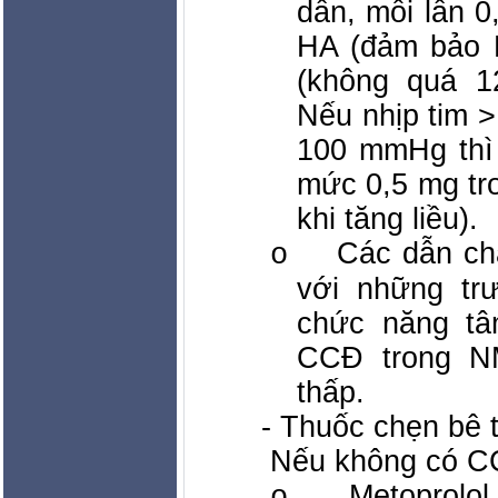
dần, mỗi lần 0
HA (đảm bảo 
(không quá 12
Nếu nhịp tim 
100 mmHg thì 
mức 0,5 mg tro
khi tăng liều).
Các dẫn chấ
o
với những tr
chức năng tâ
CCĐ trong N
thấp.
- Thuốc chẹn bê 
Nếu không có C
Metoprolo