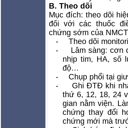
B. Theo dõi
Mục đích: theo dõi hi
đối với các thuốc đi
chứng sớm của NMCT
-
Theo dõi monitor
-
Lâm sàng: cơn đ
nhịp tim, HA, số 
độ…
-
Chụp phổi tại gi
-
Ghi ĐTĐ khi nhậ
thứ 6, 12, 18, 24 
gian nằm viện. Là
chứng thay đổi h
chứng mới mà trướ