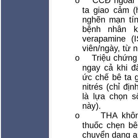
CCĐ ngoài t
o
ta giao cảm (
nghẽn mạn tí
bệnh nhân k
verapamine (
viên/ngày, từ 
Triệu chứng
o
ngay cả khi đ
ức chế bê ta 
nitrés (chỉ đ
là lựa chọn 
này).
THA khôn
o
thuốc chẹn b
chuyển dạng an