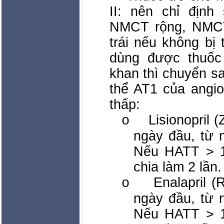
II: nên chỉ địn
NMCT rộng, NMCT 
trái nếu không bị
dùng được thuốc
khan thì chuyển s
thể AT1 của angiot
thấp:
Lisionopril 
o
ngày đầu, từ 
Nếu HATT > 1
chia làm 2 lần.
Enalapril 
o
ngày đầu, từ 
Nếu HATT > 1