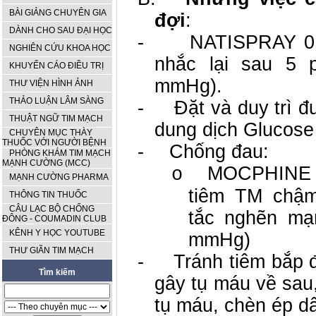
BÀI GIẢNG CHUYÊN GIA
đợi
:
DÀNH CHO SAU ĐẠI HỌC
-
NATISPRAY 0,3
NGHIÊN CỨU KHOA HỌC
nhắc lại sau 5
KHUYẾN CÁO ĐIỀU TRỊ
mmHg).
THƯ VIỆN HÌNH ẢNH
THẢO LUẬN LÂM SÀNG
-
Đặt và duy trì 
THUẬT NGỮ TIM MẠCH
dung dịch Glucose
CHUYÊN MỤC THÀY
THUỐC VỚI NGƯỜI BỆNH
-
Chống đau:
PHÒNG KHÁM TIM MẠCH
MẠNH CƯỜNG (MCC)
MOCPHINE ố
o
MẠNH CƯỜNG PHARMA
tiêm TM chậm
THÔNG TIN THUỐC
CÂU LẠC BỘ CHỐNG
tắc nghẽn mạn
ĐÔNG - COUMADIN CLUB
KÊNH Y HỌC YOUTUBE
mmHg)
THƯ GIÃN TIM MẠCH
-
Tránh tiêm bắp đ
Tìm kiếm
gây tụ máu về sau,
tụ máu, chèn ép dâ