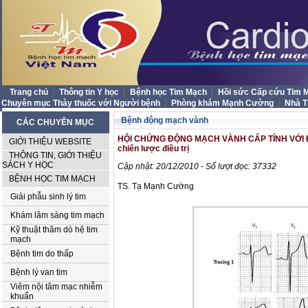
|
|
|
Trang chủ
Thông tin Y học
Bệnh học Tim Mạch
Hồi sức Cấp cứu Tim
|
|
Chuyên mục Thày thuốc với Người bệnh
Phòng khám Mạnh Cường
Nhà 
Bệnh động mạch vành
CÁC CHUYÊN MỤC
HỘI CHỨNG ĐỘNG MẠCH VÀNH CẤP TÍNH VỚI ĐO
GIỚI THIỆU WEBSITE
chiến lược điều trị
THÔNG TIN, GIỚI THIỆU
SÁCH Y HỌC
Cập nhật: 20/12/2010 - Số lượt đọc: 37332
BỆNH HỌC TIM MẠCH
TS. Tạ Mạnh Cường
Giải phẫu sinh lý tim
Khám lâm sàng tim mạch
Kỹ thuật thăm dò hệ tim
mạch
Bệnh tim do thấp
Bệnh lý van tim
Viêm nội tâm mạc nhiễm
khuẩn