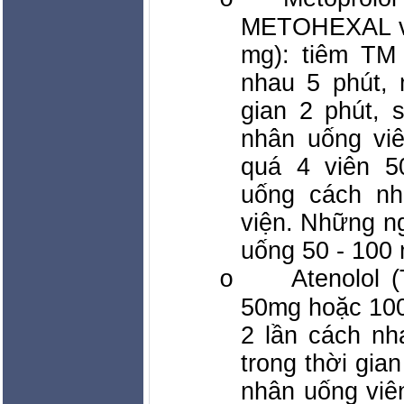
o
METOHEXAL v
mg): tiêm TM
nhau 5 phút, 
gian 2 phút, 
nhân uống vi
quá 4 viên 5
uống cách nh
viện. Những ng
uống 50 - 100
Atenolol
o
50mg hoặc 100
2 lần cách nh
trong thời gia
nhân uống viê