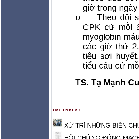
giờ trong ngày 
Theo dõi s
o
CPK cứ mỗi 6
myoglobin máu
các giờ thứ 2
tiêu sợi huyế
tiểu cầu cứ mỗ
TS. Tạ Mạnh C
CÁC TIN KHÁC
XỬ TRÍ NHỮNG BIẾN CH
HỘI CHỨNG ĐỘNG MẠCH 