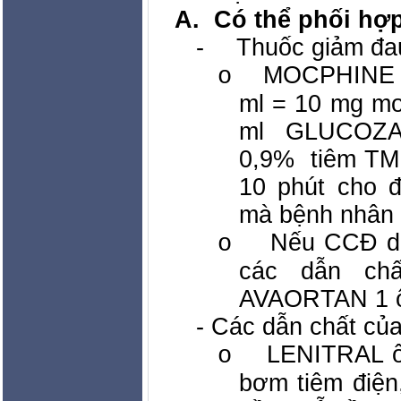
A.
Có thể phối hợp
-
Thuốc giảm đa
MOCPHINE (
o
ml = 10 mg mo
ml GLUCOZ
0,9%
tiêm TM
10 phút cho 
mà bệnh nhân 
Nếu CCĐ d
o
các dẫn chấ
AVAORTAN 1 ố
- Các dẫn chất của
LENITRAL ố
o
bơm tiêm điện,