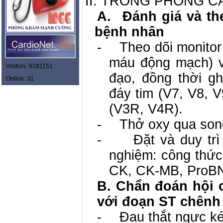
II. TRONG PHÒNG C
A.
Đánh giá và th
bệnh nhân
-
Theo dõi monitor
máu động mạch) v
Visitors: 8181151
đạo, đồng thời g
Online: 31
đáy tim (V7, V8, V
(V3R, V4R).
-
Thở oxy qua son
-
Đặt và duy tr
nghiệm: công thức
CK, CK-MB, Pro
B. Chẩn đoán hội
với đoạn ST chênh
-
Đau thắt ngực ké