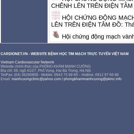
CHÊNH LÊN TRÊN ĐIỆN TÂM ĐỒ: 
HỘI CHỨNG ĐỘNG MẠCH
LÊN TRÊN ĐIỆN TÂM ĐỒ: Thái độ
Hội chứng động mạch vành 
CARDIONET.VN - WEBSITE BỆNH HỌC TIM MẠCH TRỰC TUYẾN VIỆT NAM
Vietnam Cardiovascular Network
Website chính thức của PHÒNG KHÁM MẠNH CƯỜNG
Địa chỉ: 68, ngõ 41/27, Phố Vọng, Hai Bà Trưng, Hà Nội
Tel/Fax: (04) 36280808 - Mobile: 0943 75 68 68 – Hotline: 0912 97 66 88
Email:
manhcuongclinic@yahoo.com
/
phongkhammanhcuong@pkmc.info