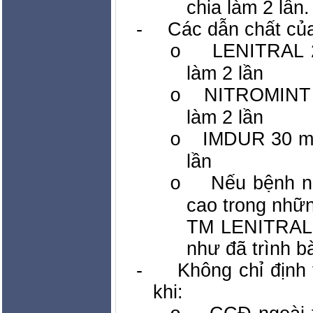
chia làm 2 lần.
-
Các dẫn chất của
LENITRAL 2
o
làm 2 lần
NITROMINT 2
o
làm 2 lần
IMDUR 30 mg
o
lần
Nếu bệnh n
o
cao trong nhữn
TM LENITRAL t
như đã trình b
-
Không chỉ định 
khi: