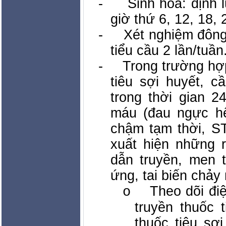
-
Sinh hóa: định
giờ thứ 6, 12, 18, 
-
Xét nghiệm đôn
tiểu cầu 2 lần/tuần
-
Trong trường hợ
tiêu sợi huyết, c
trong thời gian 2
máu (đau ngực hế
chậm tạm thời, ST
xuất hiện những r
dẫn truyền, men 
ứng, tai biến chảy
Theo dõi đi
o
truyền thuốc 
thuốc tiêu sợ