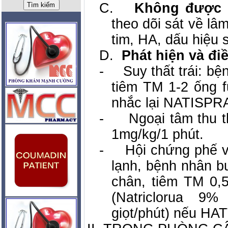
C.
Không được r
theo dõi sát về lâm
tim, HA, dấu hiệu 
D.
Phát hiện và đi
-
Suy thất trái: b
tiêm TM 1-2 ống f
nhắc lại NATISPRA
-
Ngoại tâm thu t
1mg/kg/1 phút.
-
Hội chứng phế v
lạnh, bệnh nhân b
chân, tiêm TM 0,5
(Natriclorua 9
giọt/phút) nếu HA