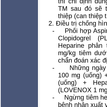
thì chỉ định dù
TM sau đó sẽ t
thiệp (can thiệp t
2. Điều trị chống hì
-
Phối hợp Aspi
Clopidogrel 
Heparine phân
mg/kg tiêm dưới
chẩn đoán xác đ
-
Những ngày 
100 mg (uống) +
(uống) + Hep
(LOVENOX 1 mg/k
-
Ngừng tiêm he
bệnh nhân xuất v