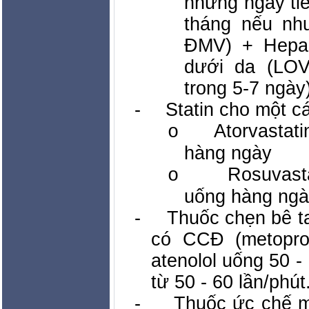
những ngày ti
tháng nếu nh
ĐMV) + Hepar
dưới da (LO
trong 5-7 ngày
-
Statin cho một c
Atorvastat
o
hàng ngày
Rosuvast
o
uống hàng ng
-
Thuốc chẹn bê t
có CCĐ (metopro
atenolol uống 50 -
từ 50 - 60 lần/phút
-
Thuốc ức chế m