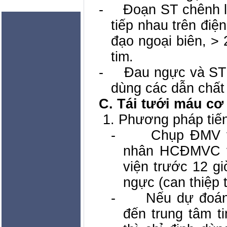
-
Đoạn ST chênh lê
tiếp nhau trên đi
đạo ngoại biên, >
tim.
-
Đau ngực và ST 
dùng các dẫn chất 
C. Tái tưới máu cơ
1. Phương pháp tiế
-
Chụp ĐMV v
nhân HCĐMVC v
viện trước 12 gi
ngực (can thiệp t
-
Nếu dự đoán
đến trung tâm t