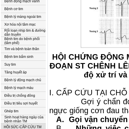
Bệnh động mạch vành
Bệnh cơ tim
Bệnh lý màng ngoài tim
Xơ hóa nội tâm mạc
Rối loạn nhịp tim & đường
dẫn truyền
Bệnh tim do bệnh phổi
(tâm phế)
Tim và bệnh toàn thân
HỘI CHỨNG ĐỘNG 
Bệnh tim bẩm sinh
ĐOẠN ST CHÊNH LÊN
Suy tim
Tăng huyết áp
độ xử trí và
Bệnh lý động mạch chủ
Bệnh lý mạch máu
I. CẤP CỨU TẠI CHỖ
Điều trị chống đông
Gợi ý chẩn đ
Điều trị tiêu sợi huyết
ngực giống cơn đau th
Ghép tim
Sinh hoạt hàng ngày của
A.
Gọi vận chuyển
bệnh nhân TM
B.
Những việc c
HỒI SỨC-CẤP CỨU TM