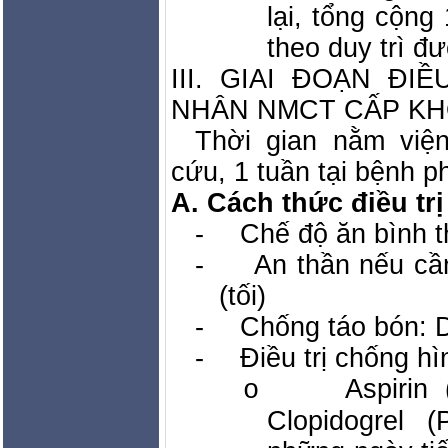
lại, tổng cộn
theo duy trì đ
III. GIAI ĐOẠN ĐI
NHÂN NMCT CẤP KH
Thời gian nằm việ
cứu, 1 tuần tại bệnh 
A. Cách thức điều trị
-
Chế độ ăn bình 
-
An thần nếu cầ
(tối)
-
Chống táo bón: D
-
Điều trị chống hì
Aspirin
o
Clopidogrel