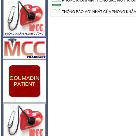
PHÒNG KHÁM XIN THÔNG BÁO NGHỈ KHÁM
THÔNG BÁO MỚI NHẤT CỦA PHÒNG KHÁ