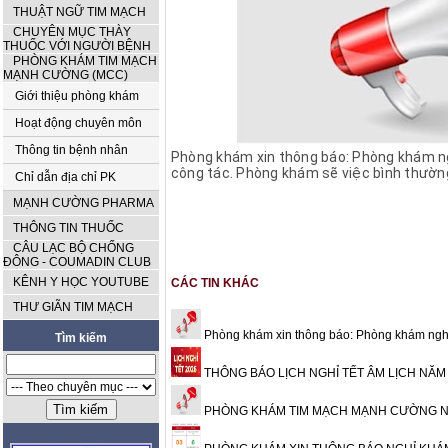
THUẬT NGỮ TIM MẠCH
CHUYÊN MỤC THÀY
THUỐC VỚI NGƯỜI BỆNH
PHÒNG KHÁM TIM MẠCH
MẠNH CƯỜNG (MCC)
Giới thiệu phòng khám
Hoạt động chuyên môn
Thông tin bệnh nhân
Phòng khám xin thông báo: Phòng khám n
công tác. Phòng khám sẽ việc bình thường
Chỉ dẫn địa chỉ PK
MẠNH CƯỜNG PHARMA
THÔNG TIN THUỐC
CÂU LẠC BỘ CHỐNG
ĐÔNG - COUMADIN CLUB
KÊNH Y HỌC YOUTUBE
CÁC TIN KHÁC
THƯ GIÃN TIM MẠCH
Phòng khám xin thông báo: Phòng khám nghỉ 
Tìm kiếm
THÔNG BÁO LỊCH NGHỈ TẾT ÂM LỊCH NĂ
PHÒNG KHÁM TIM MẠCH MẠNH CƯỜNG NGHỈ 