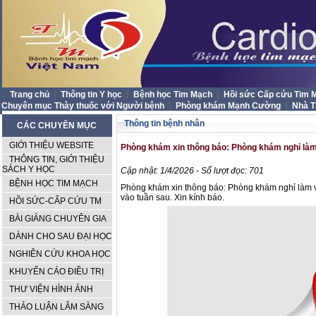
|
|
|
Trang chủ
Thông tin Y học
Bệnh học Tim Mạch
Hồi sức Cấp cứu Tim
|
|
Chuyên mục Thày thuốc với Người bệnh
Phòng khám Mạnh Cường
Nhà 
Thông tin bệnh nhân
CÁC CHUYÊN MỤC
GIỚI THIỆU WEBSITE
Phòng khám xin thông báo: Phòng khám nghỉ làm
THÔNG TIN, GIỚI THIỆU
SÁCH Y HỌC
Cập nhật: 1/4/2026 - Số lượt đọc: 701
BỆNH HỌC TIM MẠCH
Phòng khám xin thông báo: Phòng khám nghỉ làm v
vào tuần sau. Xin kính báo.
HỒI SỨC-CẤP CỨU TM
BÀI GIẢNG CHUYÊN GIA
DÀNH CHO SAU ĐẠI HỌC
NGHIÊN CỨU KHOA HỌC
KHUYẾN CÁO ĐIỀU TRỊ
THƯ VIỆN HÌNH ẢNH
THẢO LUẬN LÂM SÀNG