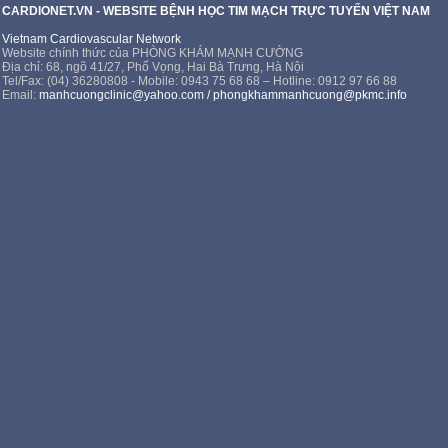
CARDIONET.VN - WEBSITE BỆNH HỌC TIM MẠCH TRỰC TUYẾN VIỆT NAM
Vietnam Cardiovascular Network
Website chính thức của PHÒNG KHÁM MẠNH CƯỜNG
Địa chỉ: 68, ngõ 41/27, Phố Vọng, Hai Bà Trưng, Hà Nội
Tel/Fax: (04) 36280808 - Mobile: 0943 75 68 68 – Hotline: 0912 97 66 88
Email:
manhcuongclinic@yahoo.com
/
phongkhammanhcuong@pkmc.info