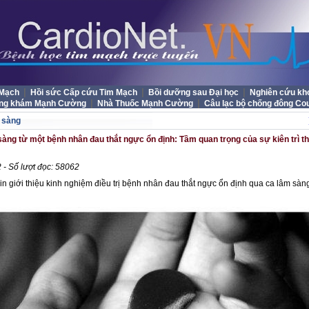
|
|
|
 Mạch
Hồi sức Cấp cứu Tim Mạch
Bồi dưỡng sau Đại học
Nghiên cứu kh
|
|
ng khám Mạnh Cường
Nhà Thuốc Mạnh Cường
Câu lạc bộ chống đông Co
 sàng
àng từ một bệnh nhân đau thắt ngực ổn định: Tầm quan trọng của sự kiên trì t
 - Số lượt đọc: 58062
in giới thiệu kinh nghiệm điều trị bệnh nhân đau thắt ngực ổn định qua ca lâm sà