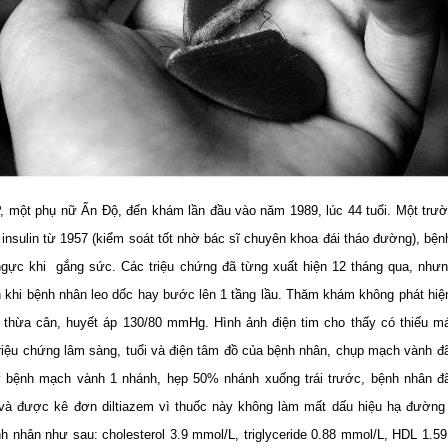
, một phụ nữ Ấn Độ, đến khám lần đầu vào năm 1989, lúc 44 tuổi. Một trườ
insulin từ 1957 (kiểm soát tốt nhờ bác sĩ chuyên khoa đái tháo đường), bện
ngực khi
gắng sức. Các triệu chứng đã từng xuất hiện 12 tháng qua, như­n
n khi bệnh nhân leo dốc hay b­ước lên 1 tầng lầu. Thăm khám không phát hiệ
 thừa cân, huyết áp 130/80 mmHg. Hình ảnh điện tim cho thấy có thiếu m
riệu chứng lâm sàng, tuổi và điện tâm đồ của bệnh nhân, chụp mạch vành đã
y bệnh mạch vành 1 nhánh, hẹp 50% nhánh xuống trái trước, bệnh nhân đ
a và được kê đơn diltiazem vì thuốc này không làm mất dấu hiệu hạ đường
nh nhân như­ sau: cholesterol 3.9 mmol/L, triglyceride 0.88 mmol/L, HDL 1.