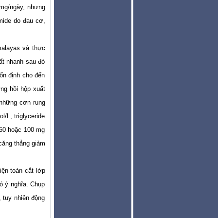
 mg/ngày, nhưng
imide do đau cơ,
malayas và thực
ất nhanh sau đó
ổn định cho đến
ứng hồi hộp xuất
ó những cơn rung
/L, triglyceride
 50 hoặc 100 mg
 căng thẳng giảm
ện toán cắt lớp
có ý nghĩa. Chụp
 tuy nhiên động