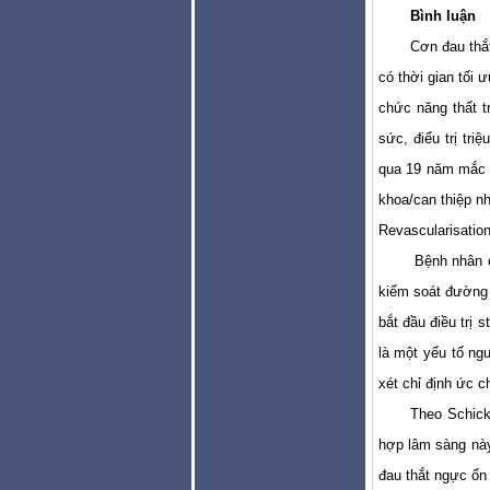
Bình luận
Cơn đau thắt
có thời gian tối 
chức năng thất t
sức, điểu trị tri
qua 19 năm mắc b
khoa/can thiệp n
Revascularisation
Bệnh nhân c
kiểm soát đư­ờng
bắt đầu điều trị
là một yếu tố ng
xét chỉ định ức c
Theo Schick
hợp lâm sàng này,
đau thắt ngực ổn 