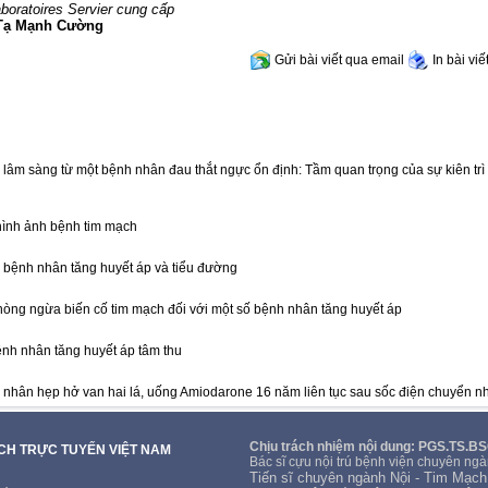
aboratoires Servier cung cấp
 Tạ Mạnh Cường
Gửi bài viết qua email
In bài viế
lâm sàng từ một bệnh nhân đau thắt ngực ổn định: Tầm quan trọng của sự kiên trì
ình ảnh bệnh tim mạch
bệnh nhân tăng huyết áp và tiểu đường
phòng ngừa biến cố tim mạch đối với một số bệnh nhân tăng huyết áp
nh nhân tăng huyết áp tâm thu
nhân hẹp hở van hai lá, uống Amiodarone 16 năm liên tục sau sốc điện chuyển nh
Chịu trách nhiệm nội dung: PGS.TS.B
ẠCH TRỰC TUYẾN VIỆT NAM
Bác sĩ cựu nội trú bệnh viện chuyên ngà
Tiến sĩ chuyên ngành Nội - Tim Mạch