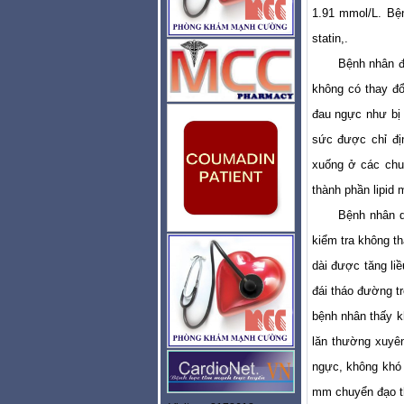
1.91 mmol/L. Bệ
statin,.
Bệnh nhân đá
không có thay đổ
đau ngực như­ bị
sức được chỉ đị
xuống ở các chuy
thành phần lipid 
Bệnh nhân q
kiểm tra không th
dài được tăng li
đái tháo đường t
bệnh nhân thấy k
lăn thường xuyê
ngực, không khó
mm chuyển đạo th