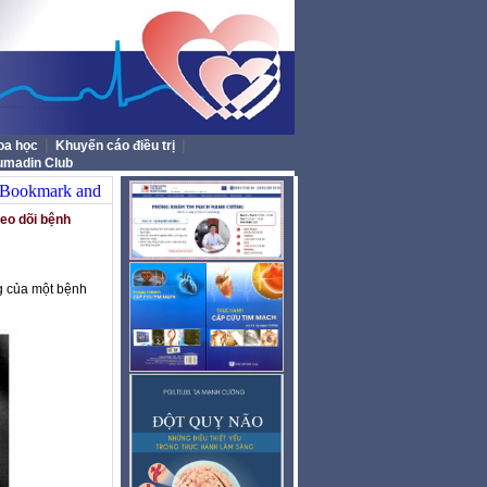
|
|
oa học
Khuyến cáo điều trị
umadin Club
heo dõi bệnh
ng của một bệnh