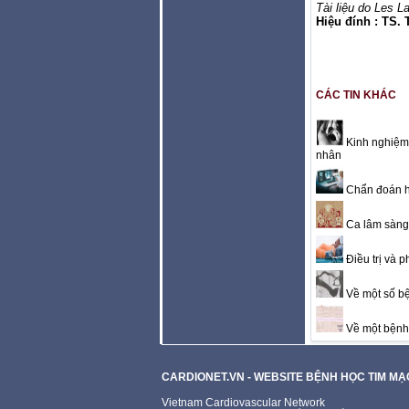
Tài liệu do Les L
Hiệu đính : TS.
CÁC TIN KHÁC
Kinh nghiệm 
nhân
Chẩn đoán h
Ca lâm sàng 
Điều trị và 
Về một số bệ
Về một bệnh 
CARDIONET.VN - WEBSITE BỆNH HỌC TIM M
Vietnam Cardiovascular Network