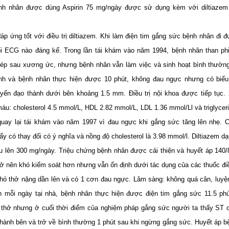
nh nhân được dùng Aspirin 75 mg/ngày được sử dụng kèm với diltiazem
p ứng tốt với điều trị diltiazem. Khi làm điện tim gắng sức bệnh nhân đi 
i ECG nào đáng kể. Trong lần tái khám vào năm 1994, bệnh nhân than phi
 ép sau xương ức, nhưng bệnh nhân vẫn làm việc và sinh hoạt bình thường
nh và bệnh nhân thực hiện được 10 phút, không đau ngực nhưng có biểu
ển đạo thành dư­ới bên khoảng 1.5 mm. Điều trị nội khoa được tiếp tục.
máu: cholesterol 4.5 mmol/L, HDL 2.82 mmol/L, LDL 1.36 mmol/Ll và triglycer
uay lại tái khám vào năm 1997 vì đau ngực khi gắng sức tăng lên nhẹ.
ấy có thay đổi có ý nghĩa và nồng độ cholesterol là 3.98 mmol/l. Diltiazem d
ều lên 300 mg/ngày. Triệu chứng bệnh nhân được cải thiện và huyết áp 14
rở nên khó kiểm soát hơn nhưng vẫn ổn định dưới tác dụng của các thuốc đi
hó thở nặng dần lên và có 1 cơn đau ngực. Lâm sàng: không quá cân, luyện
n mỗi ngày tại nhà, bệnh nhân thực hiện được điện tim gắng sức 11.5 ph
 thở nhưng ở cuối thời điểm của nghiệm pháp gắng sức người ta thấy ST 
ành bên và trở về bình thường 1 phút sau khi ngừng gắng sức. Huyết áp b