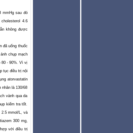
/78 mmHg sau đó
cholesterol 4.6
 vẫn không được
ân đã uống thuốc
h ảnh chụp mạch
p 80 - 90%. Vì vị
tục điều trị nội
ụng atorvastatin
 nhân là 130/68
ạch vành qua da
p kiểm tra tốt.
 2.5 mmol/L, và
ltiazem 300 mg,
hợp với điều trị