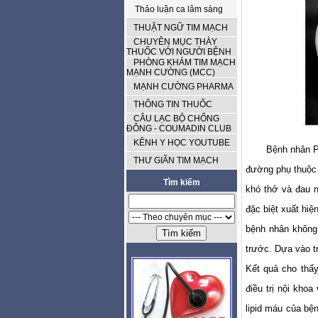
Thảo luận ca lâm sàng
THUẬT NGỮ TIM MẠCH
CHUYÊN MỤC THÀY
THUỐC VỚI NGƯỜI BỆNH
PHÒNG KHÁM TIM MẠCH
MẠNH CƯỜNG (MCC)
MẠNH CƯỜNG PHARMA
THÔNG TIN THUỐC
CÂU LẠC BỘ CHỐNG
ĐÔNG - COUMADIN CLUB
KÊNH Y HỌC YOUTUBE
Bệnh nhân P
THƯ GIÃN TIM MẠCH
đường phụ thuộc 
Tìm kiếm
khó thở và đau 
đặc biệt xuất hiệ
bệnh nhân không
trước. Dựa vào t
Kết quả cho thấ
điều trị nội kho
lipid máu của bệ