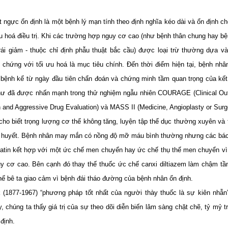
 ngực ổn định là một bệnh lý mạn tính theo định nghĩa kéo dài và ổn định c
­ưu hoá điều trị. Khi các trường hợp nguy cơ cao (như­ bệnh thân chung hay 
rái giảm - thuộc chỉ định phẫu thuật bắc cầu) được loại trừ thường dựa và
ệu chứng với tối ư­u hoá là mục tiêu chính. Đến thời điểm hiện tại, bệnh nhâ
ệnh kể từ ngày đầu tiên chẩn đoán và chứng minh tầm quan trọng của kết h
hư­ đã được nhấn mạnh trong thử nghiệm ngẫu nhiên COURAGE (Clinical Out
 and Aggressive Drug Evaluation) và MASS II (Medicine, Angioplasty or Surg
ho biết trọng lư­ợng cơ thể không tăng, luyện tập thể dục thư­ờng xuyên và
 huyết. Bệnh nhân may mắn có nồng độ mỡ máu bình th­ường nh­ưng các bác
 statin kết hợp với một ức chế men chuyển hay ức chế thụ thể men chuyển vì
uy cơ cao. Bên cạnh đó thay thế thuốc ức chế canxi diltiazem làm chậm tầ
hế bê ta giao cảm vì bệnh đái tháo đ­ường của bệnh nhân ổn định.
 (1877-1967) “phương pháp tốt nhất của người thày thuốc là sự kiên nhẫn
 chúng ta thấy giá trị của sự theo dõi diễn biến lâm sàng chặt chẽ, tỷ mỷ tr
định.