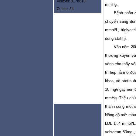
Visitors: 8178618
mmHg.
Online: 34
Bệnh nhân đ
chuyển sang dùn
mmol/L, triglyc
dùng statin).
Vào năm 2005
thường xuyên và
vành cho thấy vôi
trí hẹp nằm ở đoạ
khoa, và statin 
10 mg/ngày nên đ
mmHg. Triệu chứ
thành công một s
Nồng độ mỡ máu c
LDL 1 .4 mmol/L.
valsartan 80mg 