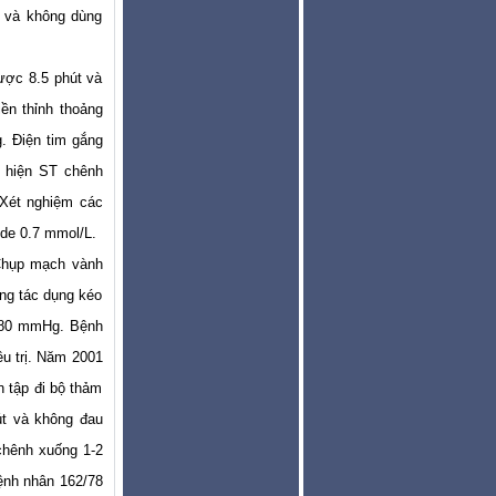
 và không dùng
được 8.5 phút và
ền thỉnh thoảng
. Điện tim gắng
 hiện ST chênh
 Xét nghiệm các
ide 0.7 mmol/L.
 Chụp mạch vành
ạng tác dụng kéo
0/80 mmHg. Bệnh
ều trị. Năm 2001
 tập đi bộ thảm
út và không đau
chênh xuống 1-2
ệnh nhân 162/78