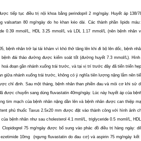
ược tiếp tục điều trị nội khoa bằng perindopril 2 mg/ngày. Huyết áp 138
g valsartan 80 mg/ngày do ho khan kéo dài. Các thành phần lipids máu: 
eride 0.39 mmol/L, HDL 3.25 mmol/L và LDL 1.17 mmol/L (nên bệnh nhân
, bệnh nhân trở lại tái khám vì khó thở tăng lên khi đi bộ lên dốc, bệnh nh
 bệnh đái tháo đường được kiểm soát tốt (đường huyết 7.3 mmol/L). Hìn
 hoá đoạn gần nhánh xuống trái trước, và tại vị trí trước đây đã tiến triển hẹ
n giữa nhánh xuống trái trước, không có ý nghĩa tiên lượng nặng lắm nên tiếp 
được chỉ định. Sau một tháng, bệnh nhân than phiền đau và mỏi cơ khi sử d
ã được chuyển sang dùng fluvastatin 40mg/ngày. Lúc này huyết áp của bệnh
ng tim mạch của bệnh nhân nặng dần lên và bệnh nhân được can thiệp m
tent phủ thuốc Taxus 2.5x20 mm được đặt vào thành công với hình ảnh chụ
ủa bệnh nhân như­ sau cholesterol 4.1 mml/L, triglyceride 0.5 moml/L, HDL
 Clopidogrel 75 mg/ngày được bổ sung vào phác đồ điều trị hàng ngày: di
, ezetimide 10mg
(ngư­ng fluvastatin do đau cơ) và aspirin 75 mg/ngày kết 