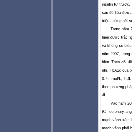
insulin từ trước
sau đó liều được
triệu chứng hết s
Trong năm 2
hiện được trắc n
và không có biểu
năm 2007, trong 
hiện. Theo dõi đi
nhĩ. HbA1c của b
0.7 mmol/L, HDL 
theo phư­ơng pháp
đi.
Vào năm 200
(CT coronary ang
mạch vành xâm lấ
mạch vành phải 