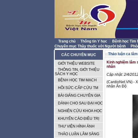
|
|
Trang chủ
Thông tin Y học
Bệnh học Tim
|
Chuyên mục Thày thuốc với Người bệnh
Phò
Thảo luận ca lâm
CÁC CHUYÊN MỤC
Kinh nghiệm lâm s
GIỚI THIỆU WEBSITE
nhân
THÔNG TIN, GIỚI THIỆU
SÁCH Y HỌC
Cập nhật: 2/4/2012
BỆNH HỌC TIM MẠCH
(CardioNet.VN) - X
nhân Ấn Độ
HỒI SỨC-CẤP CỨU TM
BÀI GIẢNG CHUYÊN GIA
DÀNH CHO SAU ĐẠI HỌC
NGHIÊN CỨU KHOA HỌC
KHUYẾN CÁO ĐIỀU TRỊ
THƯ VIỆN HÌNH ẢNH
THẢO LUẬN LÂM SÀNG