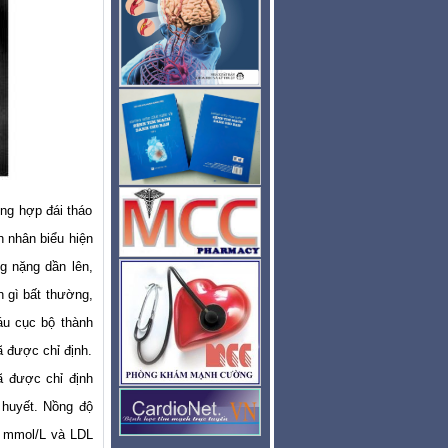
ng hợp đái tháo
h nhân biểu hiện
g nặng dần lên,
n gì bất thường,
áu cục bộ thành
 được chỉ định.
ã được chỉ định
 huyết. Nồng độ
59 mmol/L và LDL