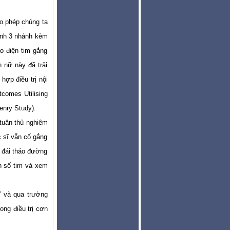
ho phép chúng ta
bệnh 3 nhánh kèm
o điện tim gắng
n nữ này đã trải
ợp điều trị nội
comes Utilising
enry Study).
 tuân thủ nghiêm
 sĩ vẫn cố gắng
 đái tháo đư­ờng
n số tim và xem
” và qua trường
ong điều trị cơn