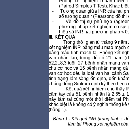
Phòng xét nghiệm chuẩn được th
(Paired Simples T Test).
Khác biệt
-
Tương quan giữa INR của hai ph
số tương quan r (Pearson); đồ thị v
-
Vẽ đồ thị sự phù hợp (agreeme
phương pháp xét nghiệm có sự ph
hiệu số INR hai phương pháp < 0,
III. KẾT QUẢ
Trong thời gian từ tháng 9 năm
xét nghiệm INR bằng máu mao mạch đ
bằng máu tĩnh mạch tại Phòng xét n
van nhân tạo, trong đó có 21 nam (ch
52,2
±
8,3 tuổi, 27 bệnh nhân mang va
chủ cơ học và 16 bệnh nhân mang cả 2
van cơ học đều là loại van hai cánh Sa
tình trạng lâm sàng ổn định, đến khá
chống đông Sintrom định kỳ theo hẹn củ
Kết quả xét nghiệm cho thấy
cầm tay của 51 bệnh nhân là 2,65 ± 1
này làm tại cùng một thời điểm tại P
khác biệt là không có ý nghĩa thống kê 
(bảng 1).
Bảng 1 - Kết quả INR (trung bình ±
làm tại Phòng xét nghiệm củ