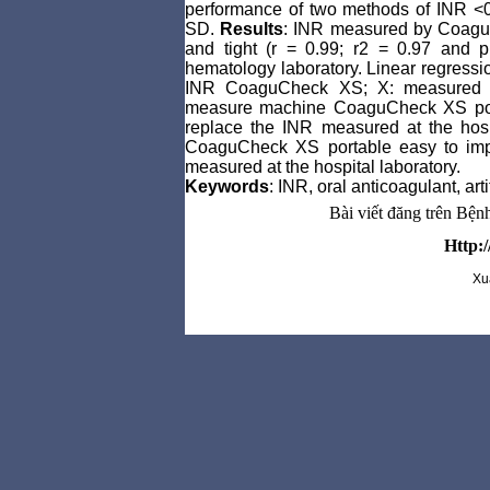
performance
of two methods
of
INR
<
SD.
Results
:
INR
measured by
Coagu
and tight
(
r
=
0.99
;
r2
=
0.97
and
p
hematology
laboratory
.
Linear regressi
INR
CoaguCheck
XS; X: measured
measure
machine
CoaguCheck
XS
p
replace
the
INR
measured at
the hos
CoaguCheck
XS
portable
easy to im
measured at
the hospital
laboratory.
Keywords
:
INR
,
oral
anticoagulant
,
art
Bài viết đăng trên Bệ
Http:
Xu