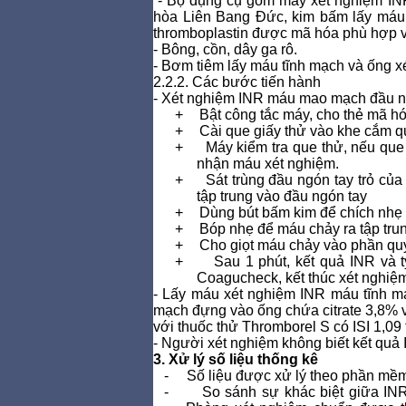
- Bộ dụng cụ gồm máy xét nghiệm I
hòa Liên Bang Đức, kim bấm lấy máu
thromboplastin được mã hóa phù hợp v
- Bông, cồn, dây ga rô.
- Bơm tiêm lấy máu tĩnh mạch và ống
2.2.2. Các bước tiến hành
- Xét nghiệm INR máu mao mạch đầu n
+
Bật công tắc máy, cho thẻ mã 
+
Cài que giấy thử vào khe cắm q
+
Máy kiểm tra que thử, nếu que
nhận máu xét nghiệm.
+
Sát trùng đầu ngón tay trỏ củ
tập trung vào đầu ngón tay
+
Dùng bút bấm kim để chích nhẹ
+
Bóp nhẹ để máu chảy ra tập trun
+
Cho giọt máu chảy vào phần qu
+
Sau 1 phút, kết quả INR và 
Coagucheck, kết thúc xét nghi
- Lấy máu xét nghiệm INR máu tĩnh m
mạch đựng vào ống chứa citrate 3,8%
với thuốc thử Thromborel S có ISI 1,09
- Người xét nghiệm không biết kết qu
3. Xử lý số liệu thống kê
-
Số liệu được xử lý theo phần mềm
-
So sánh sự khác biệt giữa I