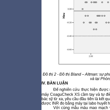
Đồ thị 2 - Đồ thị Bland – Altman: sự
và tại Phò
IV. BÀN LUẬN
Để nghiên c
ứu
thực hiện được 
máy CoaguCheck XS cầm tay và tự điều
bác sỹ từ xa, yêu cầu đầu tiên là kết q
được INR đo bằng máy tại labo huyết h
Với cùng mẫu máu mao m
ạch 