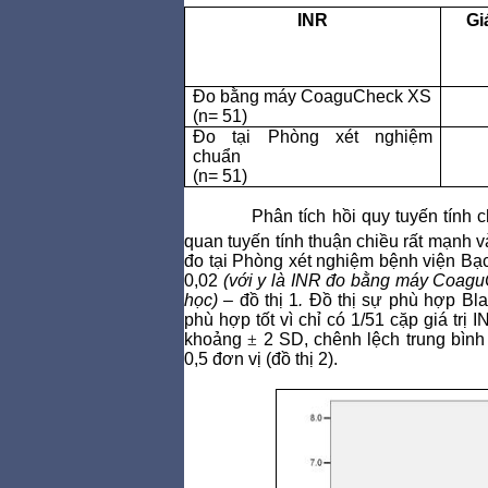
INR
Gi
Đo bằng máy CoaguCheck XS
(n= 51)
Đo tại Phòng xét nghiệm
chuẩn
(n= 51)
Phân tích hồi quy tuyến tính
quan tuyến tính thuận chiều rất mạnh và 
đo tại Phòng xét nghiệm bệnh viện Bạch
0,02
(với y là INR đo
bằng máy CoaguC
học) –
đồ thị 1
.
Đồ thị sự phù hợp Bl
phù hợp tốt vì chỉ có 1/51 cặp giá tr
khoảng
±
2 SD, chênh lệch trung bình
0,5 đơn vị (đồ thị 2).