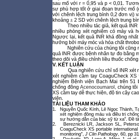
sau mổ với
r = 0,95 và p < 0,01. Tươ
sự phù hợp tốt ở giai đoạn trước mổ 
với chênh lệch trung bình 0,2 đơn vị) 
khoảng
±
2 SD với chênh lệch trung bìn
Theo nhiều tác giả, kết quả IN
nhiều phòng xét nghiệm có máy và ho
Ngược lại, kết quả INR khá đồng nhấ
hưởng bởi máy móc và hóa chất throbopl
Nghiên cứu của chúng tôi cũng n
quả INR được bệnh nhân tự đo bằng má
theo dõi và điều chỉnh liều thuốc chống
V. KẾT LUẬN
Qua nghiên cứu chỉ số INR xét
xét nghiệm cầm tay CoaguCheck XS v
nghiệm Bệnh viện Bạch Mai trên 51 
chống đông
Acenocoumarol,
chúng tô
XS cầm tay dễ thực hiện, độ tin cậy ca
viện.
TÀI LIỆU THAM KHẢO
1.
Nguyễn Quốc Kính, Lê Ngọc Thành, Tạ
xét nghiệm đông máu và điều trị chốn
sự hướng dẫn của bác sỹ từ xa”. Đề tà
2.
Bereznicki LR, Jackson SL, Peterson 
CoaguCheck XS portable international n
monitoring”,
J Clin Pathology
, 60, pp 3
3.
Douketis JD, Lane A, Milne J, et al