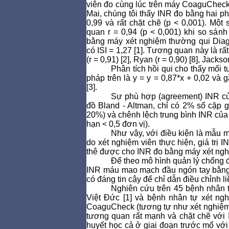
viên đo cùng lúc trên máy CoaguCheck
Mai, chúng tôi thấy INR đo bằng hai p
0,99 và rất chặt chẽ (p < 0,001). Một
quan r = 0,94 (p < 0,001) khi so sá
bằng máy xét nghiệm thường qui Diagn
có ISI = 1,27 [1]. Tương quan này là r
(r = 0,91) [2], Ryan (r = 0,90) [8], Jackso
Phân tích hồi qui cho thấy mối
pháp trên là y = y = 0,87*x + 0,02 và 
[3].
Sự phù hợp (agreement) INR của 
đồ Bland - Altman, chỉ có 2% số cặp 
20%) và chênh lệch trung bình INR của 
hạn < 0,5 đơn vị).
Như vậy, với điều kiện là m
ẫu m
do xét nghiệm viên thực hiện, giá trị
thê được cho INR đo bằng máy xét nghiệ
Để theo mô hình quản lý chống đ
INR máu mao mạch đầu ngón tay bằng 
có đáng tin cậy để chỉ dẫn điều chỉnh 
Nghiên cứu trên 45 bệnh nhân t
Việt Đức [1] và bệnh nhân tự xét 
CoaguCheck (tương tự như xét nghiệm 
tương quan rất mạnh và chặt chẽ với 
huyết học cả ở giai đoạn trước mổ vớ