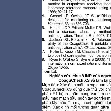
monitor in outpatients receiving lon
laboratory reference standard using c
1998; 92: 11-17.
4.
Gosselin R, Owings JT, White RH et 
designed for monitoring oral anticoa
Haemost
, 83, pp 698-703.
5.
Hentrich DP, Fritschi Muller PR, Wu
and a standard laboratory metho
anticoagulation. Thromb- Res 2007; 11
6.
Jackson SL, Bereznicki LR, Peterson G
utility of the CoaguChek S portable i
anticoagulation clinic”,
Cli Lab Haem
; 2
7.
Poller L, Keown M, Chauhan N et al (20
two point of care system: comparison 
8.
Ryan F, O’Shea S, Byrne S (2008), “Th
international normalized ratio monitor in
26, pp 49-55.
Tóm tắt:
Nghiên cứu chỉ số INR của ngườ
CoaguCheck XS và làm tại 
Mục tiêu
: Xác định mối tương quan v
CoaguCheck XS dùng que thử với chỉ 
pháp: 51 bệnh nhân mang van tim cơ
máu mao mạch đầu ngón tay đo trên 
pháp lấy máu tĩnh mạch xét nghiệm tạ
điểm. Xác định mối tương quan giữa