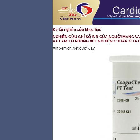
Đề tài nghiên cứu khoa học
NGHIÊN CỨU CHỈ SỐ INR CỦA NGƯỜI MANG V
VÀ LÀM TẠI PHÒNG XÉT NGHIỆM CHUẨN CỦA BỆN
Xin xem chi tiết dưới đây