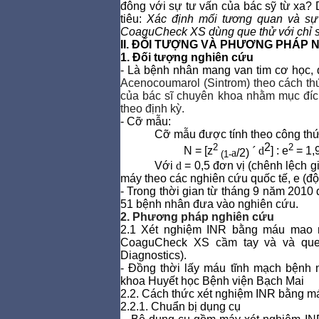
đông với sự tư vấn của bác sỹ từ xa? 
tiêu:
Xác định mối tương quan và sự
CoaguCheck XS dùng que thử với chỉ số
II. ĐỐI TƯỢNG VÀ PHƯƠNG PHÁP 
1. Đối tượng nghiên cứu
- Là bệnh nhân mang van tim cơ học, 
Acenocoumarol (Sintrom) theo cách th
của bác sĩ chuyên khoa nhằm mục đích
theo định kỳ.
- Cỡ mẫu:
Cỡ mẫu được tính theo công thứ
2
2
2
N = [z
´
d
] : e
= 1,
a
/2)
(1-
Với
d
= 0,5 đơn vị (chênh lệch 
máy theo các nghiên cứu quốc tế, e (đ
- Trong thời gian từ tháng 9 năm 2010
51 bệnh nhân đưa vào nghiên cứu.
2. Phương pháp nghiên cứu
2.1 Xét nghiệm INR bằng máu
mao 
CoaguCheck XS cầm tay và
và que
Diagnostics).
- Đồng thời lấy máu tĩnh mạch bệnh n
khoa Huyết học Bệnh viện Bạch Mai
2.2. Cách thức xét nghiệm INR bằng 
2.2.1. Chuẩn bị dụng cụ