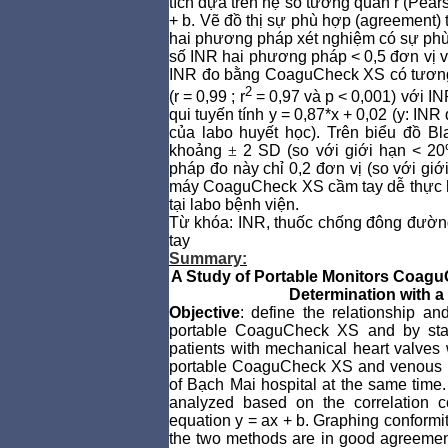
tích dựa trên hệ số tương quan r (Pears
+ b. Vẽ đồ thị sự phù hợp (agreement) 
hai phương pháp xét nghiệm có sự phù 
số INR hai phương pháp < 0,5 đơn vị 
INR đo bằng CoaguCheck XS có tương q
2
(r = 0,99 ; r
= 0,97 và p < 0,001) với IN
qui tuyến tính y = 0,87*x + 0,02 (y: 
của labo huyết học).
Trên biểu đồ Bl
khoảng
±
2 SD (so với giới hạn < 20
pháp đo này chỉ 0,2 đơn vị (so với giớ
máy CoaguCheck XS cầm tay dễ thực hi
tại labo bệnh viện.
Từ khóa: INR, thuốc chống đông đường
tay
Su
mmary
:
A Study of Portable Monitors CoaguC
Determination with a
Objective
:
d
efine
the relationship
an
portable
CoaguCheck
XS
and
by
st
patients with
mechanical heart valves
portable CoaguCheck
XS and venous 
of Bạch Mai
hospital at the same time.
analyzed
based on
the correlation co
equation
y
=
ax
+
b. Graphing
conformi
the
two
methods
are
in good agreemen