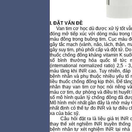
I.
ĐẶT VẤN ĐỀ
Van tim cơ học dù được xử lý tốt vẫ
đóng mở tiếp xúc với dòng máu trong 
máu đông trong buồng tim. Cục máu đ
gây tắc mạch (vành, não, lách, thận, m
gây suy tim, phù phổi cấp và đột tử. D
thuốc chống đông kháng vitamin K suốt đ
số bình thường hóa quốc tế tức m
(international normalized ratio) 2,5 -
máu tăng khi INR cao. Tuy nhiên, đáp
bệnh nhân và phụ thuộc nhiều yếu tố 
liều thuốc chống đông kịp thời. Để t
nhân thay van tim cơ học nói riêng v
máu cơ tim, dự phòng và điều trị huyết
số mô hình quản lý chống đông đã đượ
Mô hình mới nhất gần đây là nhờ máy
nhất định có thể tự đo INR và tự điều c
xa của bác sỹ.
Câu hỏi đặt ra là
liệu giá trị I
thay thế xét nghiệm INR truyền thốn
bệnh nhân tự xét nghiệm INR tại nhà 