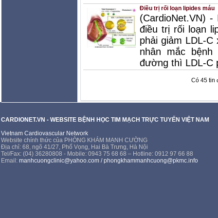
Điều trị rối loạn lipides máu
(CardioNet.VN) - 
điều trị rối loạn
phải giảm LDL-C 
nhân mắc bệnh 
đường thì LDL-C p
Có 45 tin 
CARDIONET.VN - WEBSITE BỆNH HỌC TIM MẠCH TRỰC TUYẾN VIỆT NAM
Vietnam Cardiovascular Network
Website chính thức của PHÒNG KHÁM MẠNH CƯỜNG
Địa chỉ: 68, ngõ 41/27, Phố Vọng, Hai Bà Trưng, Hà Nội
Tel/Fax: (04) 36280808 - Mobile: 0943 75 68 68 – Hotline: 0912 97 66 88
Email:
manhcuongclinic@yahoo.com
/
phongkhammanhcuong@pkmc.info