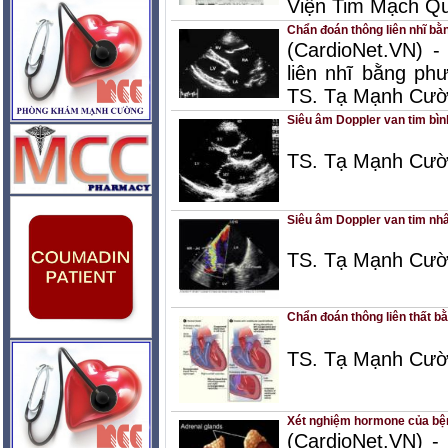
Viện Tim Mạch Qu
Chẩn đoán thông liên nhĩ bằ
(CardioNet.VN) -
liên nhĩ bằng ph
TS. Tạ Mạnh Cườ
Siêu âm Doppler van tim bì
TS. Tạ Mạnh Cườ
Siêu âm Doppler van tim nh
TS. Tạ Mạnh Cườ
Chẩn đoán thông liên thất b
TS. Tạ Mạnh Cườ
Xét nghiệm hormone của bện
(CardioNet.VN) -