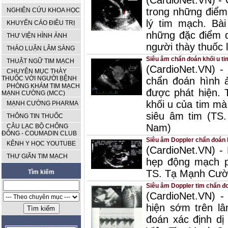
(CardioNet.VN) - 
trong những điểm
NGHIÊN CỨU KHOA HỌC
lý tim mạch. Bài
KHUYẾN CÁO ĐIỀU TRỊ
những đặc điểm q
THƯ VIỆN HÌNH ẢNH
người thày thuốc 
THẢO LUẬN LÂM SÀNG
Siêu âm chẩn đoán khối u ti
THUẬT NGỮ TIM MẠCH
(CardioNet.VN) -
CHUYÊN MỤC THÀY
THUỐC VỚI NGƯỜI BỆNH
chẩn đoán hình ả
PHÒNG KHÁM TIM MẠCH
được phát hiện. 
MẠNH CƯỜNG (MCC)
khối u của tim mà
MẠNH CƯỜNG PHARMA
siêu âm tim (TS
THÔNG TIN THUỐC
Nam)
CÂU LẠC BỘ CHỐNG
ĐÔNG - COUMADIN CLUB
Siêu âm Doppler chẩn đoán
KÊNH Y HỌC YOUTUBE
(CardioNet.VN) -
THƯ GIÃN TIM MẠCH
hẹp động mạch ph
TS. Tạ Mạnh Cườ
Tìm kiếm
Siêu âm Doppler tim chẩn đ
(CardioNet.VN) 
hiện sớm trên lâ
đoán xác định dị