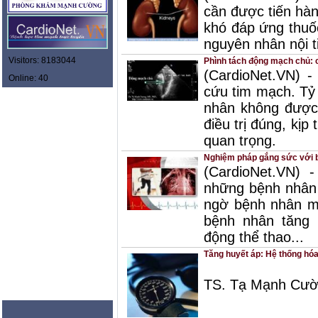
cần được tiến hàn
khó đáp ứng thuốc
nguyên nhân nội ti
Visitors: 8183044
Phình tách động mạch chủ: ch
(CardioNet.VN) 
Online: 40
cứu tim mạch. Tỷ 
nhân không được 
điều trị đúng, kịp
quan trọng.
Nghiệm pháp gắng sức với b
(CardioNet.VN)
những bệnh nhân 
ngờ bệnh nhân m
bệnh nhân tăng 
động thể thao...
Tăng huyết áp: Hệ thống hóa
TS. Tạ Mạnh Cườ