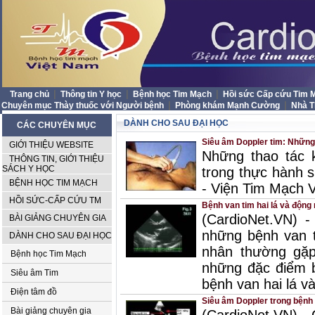
|
|
|
Trang chủ
Thông tin Y học
Bệnh học Tim Mạch
Hồi sức Cấp cứu Tim
|
|
Chuyên mục Thày thuốc với Người bệnh
Phòng khám Mạnh Cường
Nhà 
DÀNH CHO SAU ĐẠI HỌC
CÁC CHUYÊN MỤC
Siêu âm Doppler tim: Những 
GIỚI THIỆU WEBSITE
Những thao tác 
THÔNG TIN, GIỚI THIỆU
SÁCH Y HỌC
trong thực hành 
BỆNH HỌC TIM MẠCH
- Viện Tim Mạch 
HỒI SỨC-CẤP CỨU TM
Bệnh van tim hai lá và độn
(CardioNet.VN) 
BÀI GIẢNG CHUYÊN GIA
những bệnh van 
DÀNH CHO SAU ĐẠI HỌC
nhân thường gặp 
Bệnh học Tim Mạch
những đặc điểm b
Siêu âm Tim
bệnh van hai lá v
Điện tâm đồ
Siêu âm Doppler trong bệnh 
Bài giảng chuyên gia